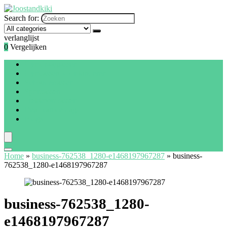
Search for:
verlanglijst
0
Vergelijken
Gymdraagtassen
Gymtassen voor kinderen
Schoudertassen
Sporttassen
Trekkoordtassen
Deal van de dag
Blogs
Home
»
business-762538_1280-e1468197967287
»
business-
762538_1280-e1468197967287
business-762538_1280-
e1468197967287