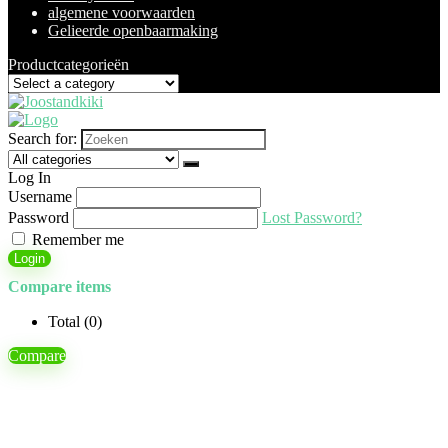
algemene voorwaarden
Gelieerde openbaarmaking
Productcategorieën
Search for:
Log In
Username
Password
Lost Password?
Remember me
Login
Compare items
Total (
0
)
Compare