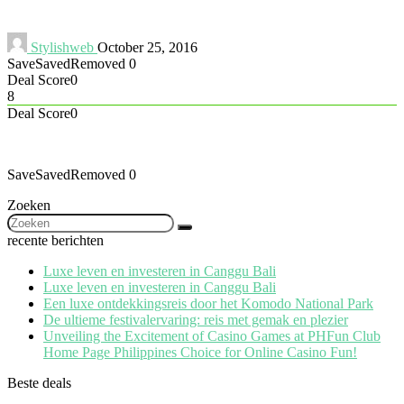
Stylishweb
October 25, 2016
Save
Saved
Removed
0
Deal Score
0
8
Deal Score
0
Save
Saved
Removed
0
Zoeken
recente berichten
Luxe leven en investeren in Canggu Bali
Luxe leven en investeren in Canggu Bali
Een luxe ontdekkingsreis door het Komodo National Park
De ultieme festivalervaring: reis met gemak en plezier
Unveiling the Excitement of Casino Games at PHFun Club
Home Page Philippines Choice for Online Casino Fun!
Beste deals