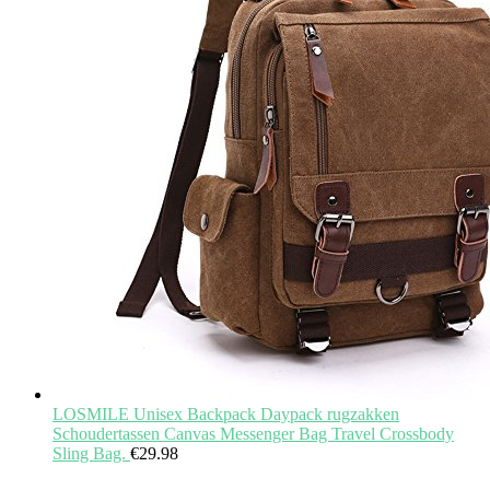
LOSMILE Unisex Backpack Daypack rugzakken
Schoudertassen Canvas Messenger Bag Travel Crossbody
Sling Bag.
€
29.98