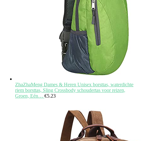
ZhaZhaMeng Dames & Heren Unisex borsttas, waterdichte
riem borsttas, Sling Crossbody schoudertas voor reizen,
Groen, Eén…
€
5.23