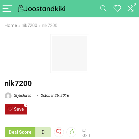
0
Home
»
nik7200
»
nik7200
nik7200
Stylishweb
October 26, 2016
0
Save
0
Deal Score
1