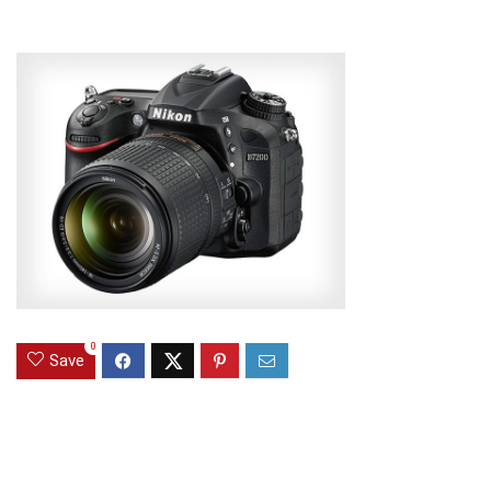
0
Save