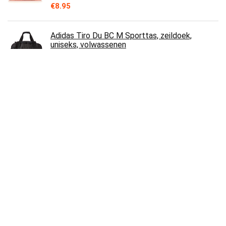
€
8.95
Adidas Tiro Du BC M Sporttas, zeildoek,
uniseks, volwassenen
€
37.31
Westford Mill Katoenen gymtas
€
3.90
Kleine Sling Crossbody Schouder Borst Tas
Pack Running Wandelen Fietsen Reizen Rugzak
voor Tieners Kids
€
23.84