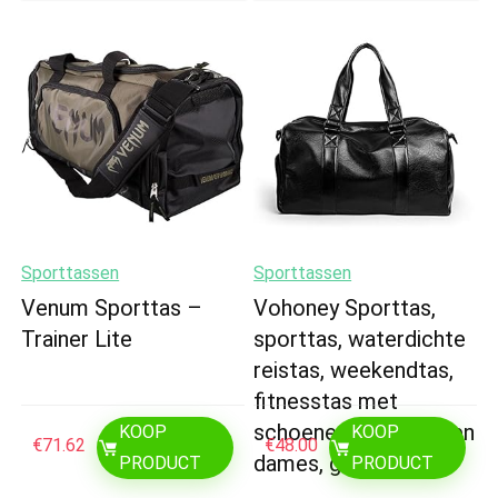
Sporttassen
Sporttassen
Venum Sporttas –
Vohoney Sporttas,
Trainer Lite
sporttas, waterdichte
reistas, weekendtas,
fitnesstas met
schoenenvak, heren en
KOOP
KOOP
€
71.62
€
48.00
dames, grote…
PRODUCT
PRODUCT