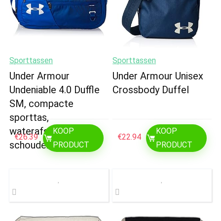
Sporttassen
Sporttassen
Under Armour
Under Armour Unisex
Undeniable 4.0 Duffle
Crossbody Duffel
SM, compacte
sporttas,
waterafstotende
KOOP
KOOP
€
26.39
€
22.94
schoudertas, uniseks
PRODUCT
PRODUCT