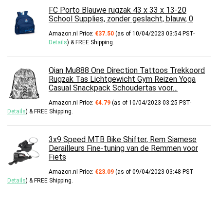
FC Porto Blauwe rugzak 43 x 33 x 13-20
School Supplies, zonder geslacht, blauw, 0
Amazon.nl Price:
€
37.50
(as of 10/04/2023 03:54 PST-
Details
)
&
FREE Shipping
.
Qian Mu888 One Direction Tattoos Trekkoord
Rugzak Tas Lichtgewicht Gym Reizen Yoga
Casual Snackpack Schoudertas voor…
Amazon.nl Price:
€
4.79
(as of 10/04/2023 03:25 PST-
Details
)
&
FREE Shipping
.
3x9 Speed ​​MTB Bike Shifter, Rem Siamese
Derailleurs Fine-tuning van de Remmen voor
Fiets
Amazon.nl Price:
€
23.09
(as of 09/04/2023 03:48 PST-
Details
)
&
FREE Shipping
.