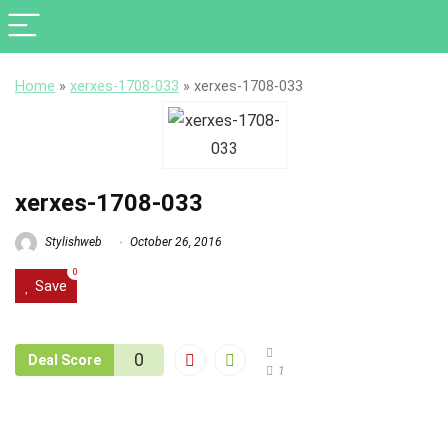
Home
»
xerxes-1708-033
»
xerxes-1708-033
xerxes-1708-033
Stylishweb
October 26, 2016
0
Save
0
Deal Score
1