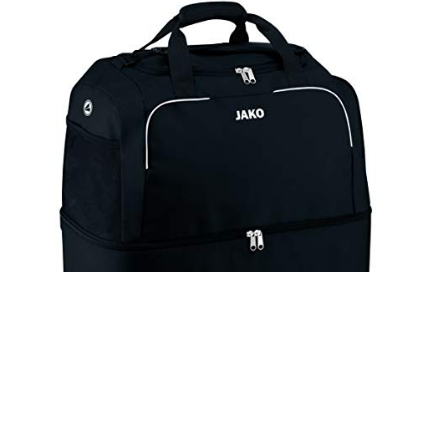
JAKO sporttas Classico met bodemvak, 60 cm, 80 L, zwart
€
29.65