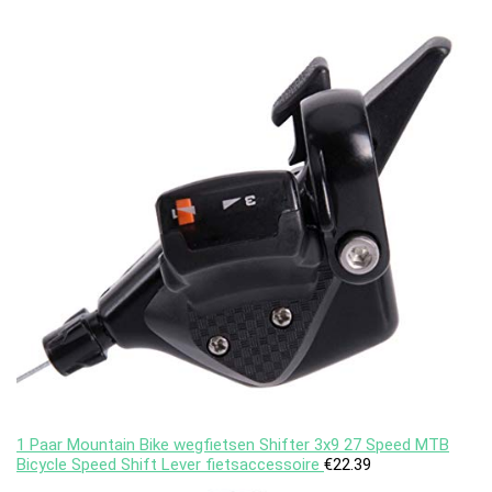
1 Paar Mountain Bike wegfietsen Shifter 3x9 27 Speed ​​MTB
Bicycle Speed ​​Shift Lever fietsaccessoire
€
22.39