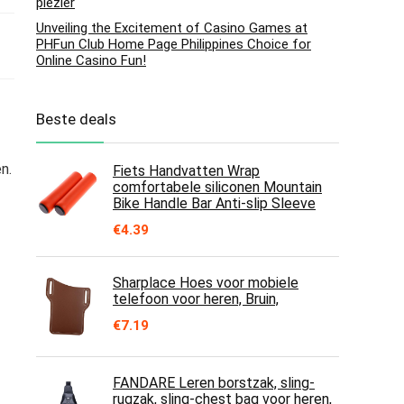
plezier
Unveiling the Excitement of Casino Games at
PHFun Club Home Page Philippines Choice for
Online Casino Fun!
Beste deals
n.
Fiets Handvatten Wrap
comfortabele siliconen Mountain
Bike Handle Bar Anti-slip Sleeve
€
4.39
Sharplace Hoes voor mobiele
telefoon voor heren, Bruin,
€
7.19
FANDARE Leren borstzak, sling-
rugzak, sling-chest bag voor heren,