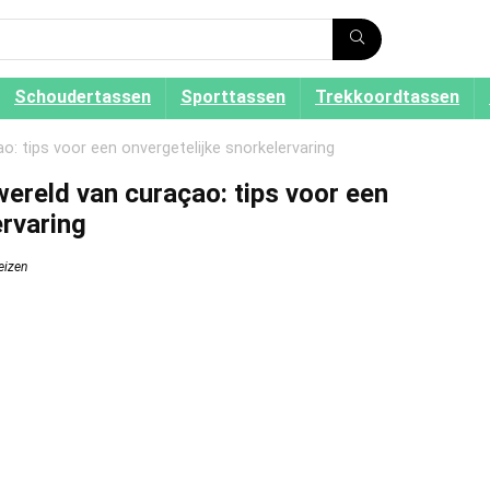
Schoudertassen
Sporttassen
Trekkoordtassen
: tips voor een onvergetelijke snorkelervaring
ereld van curaçao: tips voor een
ervaring
eizen