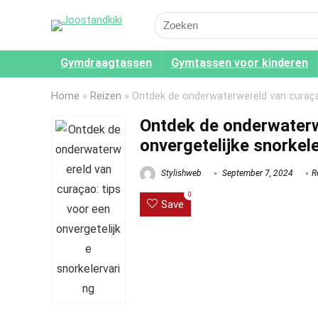
Search
for:
Gymdraagtassen
Gymtassen voor kinderen
Home
»
Reizen
»
Ontdek de onderwaterwereld van curaçao
Ontdek de onderwaterw
onvergetelijke snorkel
Stylishweb
September 7, 2024
R
0
Save