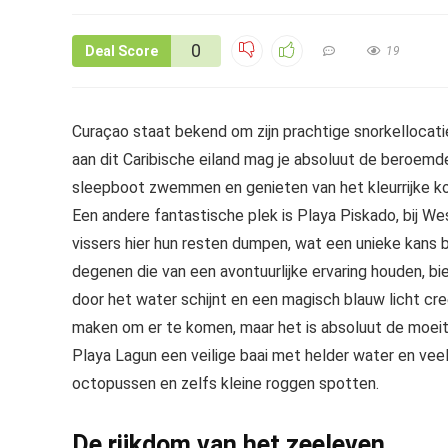
0
Deal Score
19
Curaçao staat bekend om zijn prachtige snorkellocati
aan dit Caribische eiland mag je absoluut de beroemd
sleepboot zwemmen en genieten van het kleurrijke kor
Een andere fantastische plek is Playa Piskado, bij We
vissers hier hun resten dumpen, wat een unieke kans 
degenen die van een avontuurlijke ervaring houden, 
door het water schijnt en een magisch blauw licht 
maken om er te komen, maar het is absoluut de moeite 
Playa Lagun een veilige baai met helder water en veel 
octopussen en zelfs kleine roggen spotten.
De rijkdom van het zeeleven