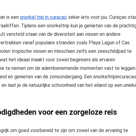
dan is een
snorkel trip in curacao
zeker iets voor jou. Curaçao sta
raalriffen. Tijdens een snorkeltrip kun je genieten van de prachti
ult versteld staan van de diversiteit aan vissen en andere
vertrekken vanaf populaire stranden zoals Playa Lagun of Cas
holen tropische vissen en misschien zelfs een zeeschildpad te
wat het ideaal maakt voor zowel beginners als ervaren
 mee te nemen om de adembenemende momenten vast te leggen
rand en genieten van de zonsondergang. Een snorkeltripincuraca
en laat je de natuurlijke schoonheid van het eiland op een uniek
odigdheden voor een zorgeloze reis
ngrijk om goed voorbereid te zijn om zowel van de ervaring te