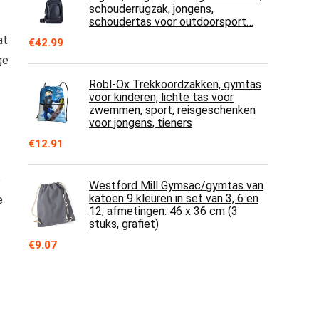
schouderrugzak, jongens,
schoudertas voor outdoorsport…
at
€
42.99
ge
Robl-Ox Trekkoordzakken, gymtas
voor kinderen, lichte tas voor
zwemmen, sport, reisgeschenken
voor jongens, tieners
€
12.91
.
o
Westford Mill Gymsac/gymtas van
katoen 9 kleuren in set van 3, 6 en
e
12, afmetingen: 46 x 36 cm (3
stuks, grafiet)
€
9.07