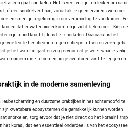
je niet alleen gaat snorkelen. Het is veel veiliger en leuker om sam
st of een snorkelvest aan, vooral als je geen ervaren zwemmer
ee en smeer je regelmatig in om verbranding te voorkomen. Ee
orkomen dat er water binnenkomt en je zicht belemmert. Kies e
er in je mond komt tijdens het snorkelen. Daarnaast is het
 je voeten te beschermen tegen scherpe rotsen en zee-egels.
je het water in gaat en zorg ervoor dat je weet waar je veilig
erwatercamera mee te nemen om je avonturen vast te leggen en
raktijk in de moderne samenleving
m milieubescherming en duurzame praktijken in het achterhoofd te
aar zijn kwetsbare ecosystemen die gemakkelijk kunnen worden
at snorkelen, zorg ervoor dat je niet direct op het koraalrif tra
an het koraal, dat een essentieel onderdeel is van het ecosyste