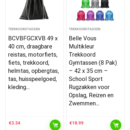
TREKKOORDTASSEN
TREKKOORDTASSEN
BCVBFGCXVB 49 x
Belle Vous
40 cm, draagbare
Multikleur
reistas, motorfiets,
Trekkoord
fiets, trekkoord,
Gymtassen (8 Pak)
helmtas, opbergtas,
– 42 x 35 cm –
tas, huisspeelgoed,
School Sport
kleding…
Rugzakken voor
Opslag, Reizen en
Zwemmen…
€
3.34
€
18.99