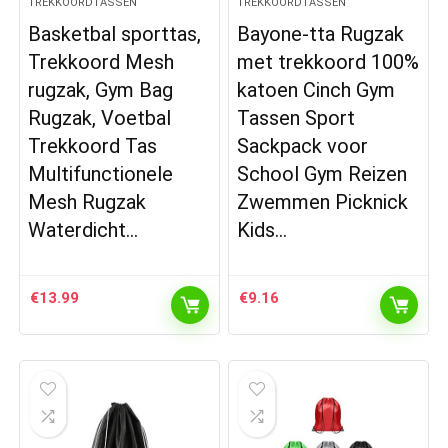
TREKKOORDTASSEN
TREKKOORDTASSEN
Basketbal sporttas,
Bayone-tta Rugzak
Trekkoord Mesh
met trekkoord 100%
rugzak, Gym Bag
katoen Cinch Gym
Rugzak, Voetbal
Tassen Sport
Trekkoord Tas
Sackpack voor
Multifunctionele
School Gym Reizen
Mesh Rugzak
Zwemmen Picknick
Waterdicht…
Kids…
€
13.99
€
9.16