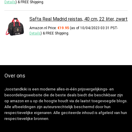
Details
)
&
FREE Shipping
.
Safta Real Madrid reistas, 40 cm, 22 liter, zwart
Amazon.nl Price:
€
19.95
(as of 10/04/2023 03:31 PST-
Details
)
&
FREE Shipping
.
Over ons
Joostandkiki is een moderne alles-in-één prijsvergelijkings- en
beoordelingswebsite die de beste deals biedt die beschikbaar zijn
op amazon en u op de hoogte houdt via de laatst toegevoegde blogs.
Alle afbeeldingen zijn auteursrechtelijk beschermd door hun
respectievelijke eigenaren. Alle geciteerde inhoud is afgeleid van hun
respectievelijke bronnen.