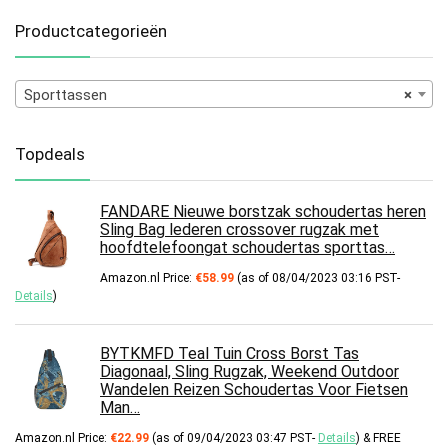
Productcategorieën
Sporttassen
×
Topdeals
FANDARE Nieuwe borstzak schoudertas heren
Sling Bag lederen crossover rugzak met
hoofdtelefoongat schoudertas sporttas…
Amazon.nl Price:
€
58.99
(as of 08/04/2023 03:16 PST-
Details
)
BYTKMFD Teal Tuin Cross Borst Tas
Diagonaal, Sling Rugzak, Weekend Outdoor
Wandelen Reizen Schoudertas Voor Fietsen
Man…
Amazon.nl Price:
€
22.99
(as of 09/04/2023 03:47 PST-
Details
)
&
FREE