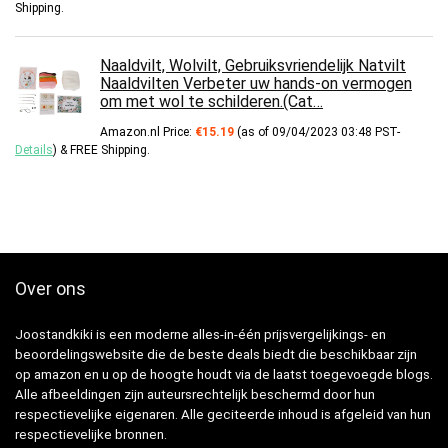
Shipping
.
Naaldvilt, Wolvilt, Gebruiksvriendelijk Natvilt
Naaldvilten Verbeter uw hands-on vermogen
om met wol te schilderen.(Cat…
Amazon.nl Price:
€
15.19
(as of 09/04/2023 03:48 PST-
Details
)
&
FREE Shipping
.
Over ons
Joostandkiki is een moderne alles-in-één prijsvergelijkings- en
beoordelingswebsite die de beste deals biedt die beschikbaar zijn
op amazon en u op de hoogte houdt via de laatst toegevoegde blogs.
Alle afbeeldingen zijn auteursrechtelijk beschermd door hun
respectievelijke eigenaren. Alle geciteerde inhoud is afgeleid van hun
respectievelijke bronnen.