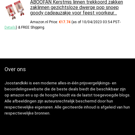
ABOOFAN Kerstmis linnen trekkoord zakken
zaklinnen gezichtsloze dwerge pop snoep
goody cadeauzakje voor feest voorkeur…
Amazon.nl Price:
€
17.74
(as of 10/04/2023 03:54 PST-
Details
)
&
FREE Shipping
.
Over ons
Joostandkiki is een moderne alles-in-één prijsvergelijkings- en
beoordelingswebsite die de beste deals biedt die beschikbaar zijn
op amazon en u op de hoogte houdt via de laatst toegevoegde blogs.
Alle afbeeldingen zijn auteursrechtelijk beschermd door hun
respectievelijke eigenaren. Alle geciteerde inhoud is afgeleid van hun
respectievelijke bronnen.