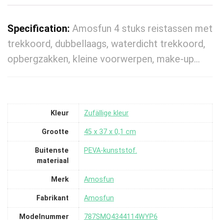
Specification:
Amosfun 4 stuks reistassen met
trekkoord, dubbellaags, waterdicht trekkoord,
opbergzakken, kleine voorwerpen, make-up…
Kleur
‎Zufällige kleur
Grootte
‎45 x 37 x 0,1 cm
Buitenste
‎PEVA-kunststof.
materiaal
Merk
‎Amosfun
Fabrikant
‎Amosfun
Modelnummer
‎787SMQ4344114WYP6