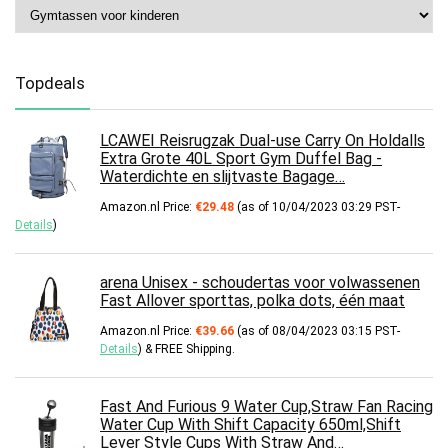
Topdeals
LCAWEI Reisrugzak Dual-use Carry On Holdalls
Extra Grote 40L Sport Gym Duffel Bag -
Waterdichte en slijtvaste Bagage…
Amazon.nl Price:
€
29.48
(as of 10/04/2023 03:29 PST-
Details
)
arena Unisex - schoudertas voor volwassenen
Fast Allover sporttas, polka dots, één maat
Amazon.nl Price:
€
39.66
(as of 08/04/2023 03:15 PST-
Details
)
&
FREE Shipping
.
Fast And Furious 9 Water Cup,Straw Fan Racing
Water Cup With Shift Capacity 650ml,Shift
Lever Style Cups With Straw And…