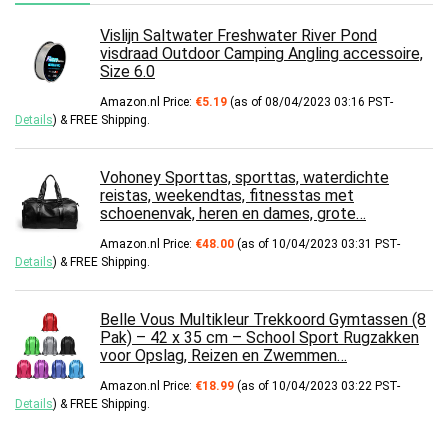
Vislijn Saltwater Freshwater River Pond
visdraad Outdoor Camping Angling accessoire,
Size 6.0
Amazon.nl Price:
€
5.19
(as of 08/04/2023 03:16 PST-
Details
)
&
FREE Shipping
.
Vohoney Sporttas, sporttas, waterdichte
reistas, weekendtas, fitnesstas met
schoenenvak, heren en dames, grote…
Amazon.nl Price:
€
48.00
(as of 10/04/2023 03:31 PST-
Details
)
&
FREE Shipping
.
Belle Vous Multikleur Trekkoord Gymtassen (8
Pak) – 42 x 35 cm – School Sport Rugzakken
voor Opslag, Reizen en Zwemmen…
Amazon.nl Price:
€
18.99
(as of 10/04/2023 03:22 PST-
Details
)
&
FREE Shipping
.