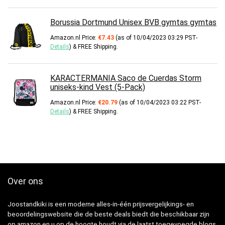
Borussia Dortmund Unisex BVB gymtas gymtas
Amazon.nl Price:
€
7.43
(as of 10/04/2023 03:29 PST-
Details
)
&
FREE Shipping
.
KARACTERMANIA Saco de Cuerdas Storm
uniseks-kind Vest (5-Pack)
Amazon.nl Price:
€
20.79
(as of 10/04/2023 03:22 PST-
Details
)
&
FREE Shipping
.
Over ons
Joostandkiki is een moderne alles-in-één prijsvergelijkings- en
beoordelingswebsite die de beste deals biedt die beschikbaar zijn
op amazon en u op de hoogte houdt via de laatst toegevoegde blogs.