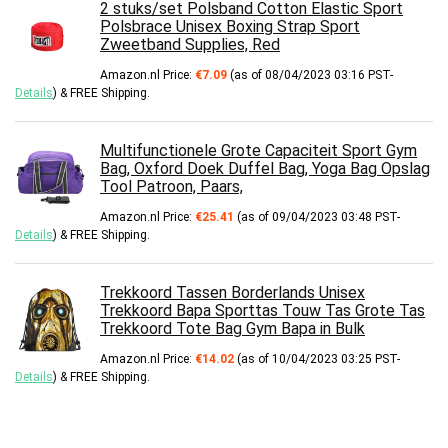
2 stuks/set Polsband Cotton Elastic Sport
Polsbrace Unisex Boxing Strap Sport
Zweetband Supplies, Red
Amazon.nl Price:
€
7.09
(as of 08/04/2023 03:16 PST-
Details
)
&
FREE Shipping
.
Multifunctionele Grote Capaciteit Sport Gym
Bag, Oxford Doek Duffel Bag, Yoga Bag Opslag
Tool Patroon, Paars,
Amazon.nl Price:
€
25.41
(as of 09/04/2023 03:48 PST-
Details
)
&
FREE Shipping
.
Trekkoord Tassen Borderlands Unisex
Trekkoord Bapa Sporttas Touw Tas Grote Tas
Trekkoord Tote Bag Gym Bapa in Bulk
Amazon.nl Price:
€
14.02
(as of 10/04/2023 03:25 PST-
Details
)
&
FREE Shipping
.