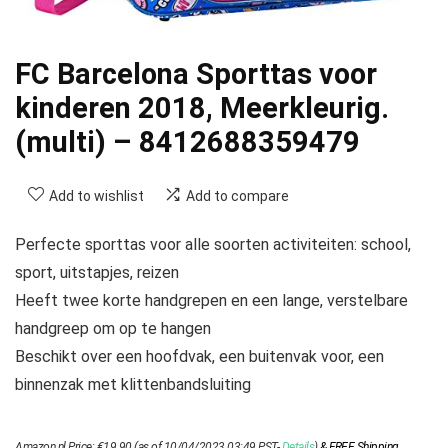
FC Barcelona Sporttas voor
kinderen 2018, Meerkleurig.
(multi) – 8412688359479
Add to wishlist
Add to compare
Perfecte sporttas voor alle soorten activiteiten: school,
sport, uitstapjes, reizen
Heeft twee korte handgrepen en een lange, verstelbare
handgreep om op te hangen
Beschikt over een hoofdvak, een buitenvak voor, een
binnenzak met klittenbandsluiting
Amazon.nl Price:
€
19.90
(as of 10/04/2023 03:49 PST-
Details
)
&
FREE Shipping
.