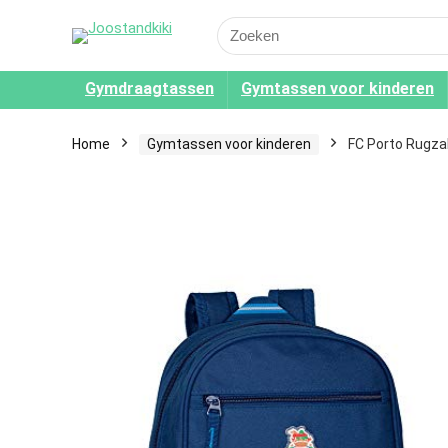
Search
for:
Gymdraagtassen
Gymtassen voor kinderen
Home
Gymtassen voor kinderen
FC Porto Rugzak