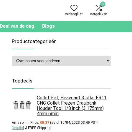
0
verlanglijst
Vergelijken
Deal van de dag
Blogs
Productcategorieën
Topdeals
Collet Set, Heaveant 3 stks ER11
CNC Collet Frezen Draaibank
Houder Tool 1/8 inch (3.175mm)
4mm 6mm
Amazon.nl Price:
€
8.37
(as of 10/04/2023 03:49 PST-
Details
)
&
FREE Shipping
.