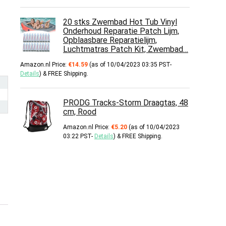
20 stks Zwembad Hot Tub Vinyl
Onderhoud Reparatie Patch Lijm,
Opblaasbare Reparatielijm,
Luchtmatras Patch Kit, Zwembad…
Amazon.nl Price:
€
14.59
(as of 10/04/2023 03:35 PST-
Details
)
&
FREE Shipping
.
PRODG Tracks-Storm Draagtas, 48
cm, Rood
Amazon.nl Price:
€
5.20
(as of 10/04/2023
03:22 PST-
Details
)
&
FREE Shipping
.