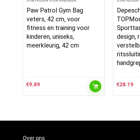
GYMTASSEN VOOR KINDEREN
GYMTASSEN 
Paw Patrol Gym Bag
Depesch
veters, 42 cm, voor
TOPMode
fitness en training voor
Sportta
kinderen, uniseks,
design, 
meerkleurig, 42 cm
verstelb
ritssluit
handgre
€
9.89
€
28.19
Over ons