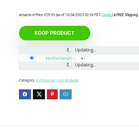
Amazon.nl Price:
€
29.95
(as of 10/04/2023 03:54 PST-
Details
)
&
FREE Shipping
.
KOOP PRODUCT
Updating...
Netherlands
-
Updating...
Category:
Gymtassen voor kinderen