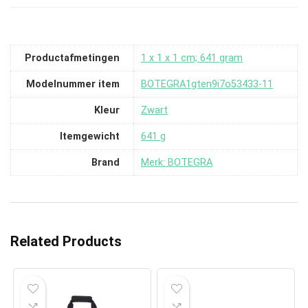
Productafmetingen
‎1 x 1 x 1 cm; 641 gram
Modelnummer item
‎BOTEGRA1gten9i7o53433-11
Kleur
‎Zwart
Itemgewicht
‎641 g
Brand
Merk: BOTEGRA
Related Products