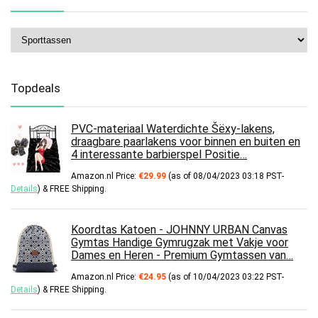
Topdeals
PVC-materiaal Waterdichte Šëxy-lakens,
draagbare paarlakens voor binnen en buiten en
4 interessante barbierspel Positie…
Amazon.nl Price:
€
29.99
(as of 08/04/2023 03:18 PST-
Details
)
&
FREE Shipping
.
Koordtas Katoen - JOHNNY URBAN Canvas
Gymtas Handige Gymrugzak met Vakje voor
Dames en Heren - Premium Gymtassen van…
Amazon.nl Price:
€
24.95
(as of 10/04/2023 03:22 PST-
Details
)
&
FREE Shipping
.