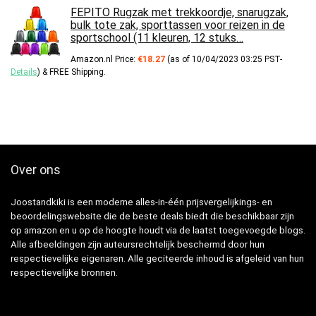
FEPITO Rugzak met trekkoordje, snarugzak,
bulk tote zak, sporttassen voor reizen in de
sportschool (11 kleuren, 12 stuks…
Amazon.nl Price:
€
18.27
(as of 10/04/2023 03:25 PST-
Details
)
&
FREE Shipping
.
Over ons
Joostandkiki is een moderne alles-in-één prijsvergelijkings- en
beoordelingswebsite die de beste deals biedt die beschikbaar zijn
op amazon en u op de hoogte houdt via de laatst toegevoegde blogs.
Alle afbeeldingen zijn auteursrechtelijk beschermd door hun
respectievelijke eigenaren. Alle geciteerde inhoud is afgeleid van hun
respectievelijke bronnen.