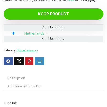
Amazon.nl Price:
€
25.79
(as of 09/04/2023 03:48 PST-
Details
)
&
FREE Shipping
.
KOOP PRODUCT
Updating...
Netherlands
-
Updating...
Category:
Schoudertassen
Description
Additional information
Functie: