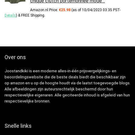
chique clutch portemonnee mode…
Amazon.nl Price:
€
25.98
(as of 10/04/2023 03:35 PST-
Details
)
&
FREE Shipping
.
Over ons
Joostandkiki is een moderne alles-in-één prijsvergelijkings- en
beoordelingswebsite die de beste deals biedt die beschikbaar zijn
op amazon en u op de hoogte houdt via de laatst toegevoegde blogs.
Alle afbeeldingen zijn auteursrechtelijk beschermd door hun
respectievelijke eigenaren. Alle geciteerde inhoud is afgeleid van hun
respectievelijke bronnen.
Snelle links