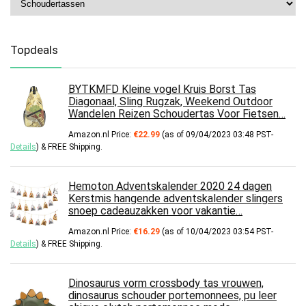
Topdeals
BYTKMFD Kleine vogel Kruis Borst Tas
Diagonaal, Sling Rugzak, Weekend Outdoor
Wandelen Reizen Schoudertas Voor Fietsen…
Amazon.nl Price:
€
22.99
(as of 09/04/2023 03:48 PST-
Details
)
&
FREE Shipping
.
Hemoton Adventskalender 2020 24 dagen
Kerstmis hangende adventskalender slingers
snoep cadeauzakken voor vakantie…
Amazon.nl Price:
€
16.29
(as of 10/04/2023 03:54 PST-
Details
)
&
FREE Shipping
.
Dinosaurus vorm crossbody tas vrouwen,
dinosaurus schouder portemonnees, pu leer