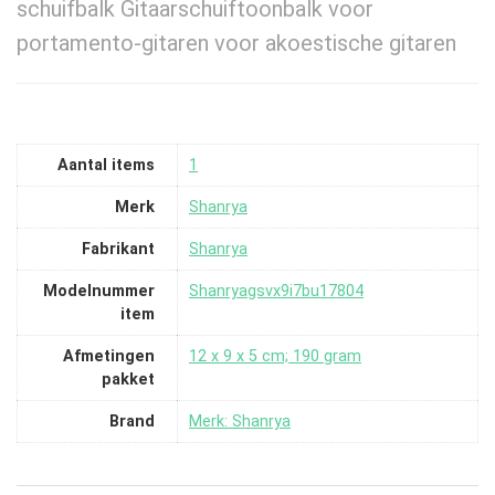
schuifbalk Gitaarschuiftoonbalk voor
portamento-gitaren voor akoestische gitaren
Aantal items
‎1
Merk
‎Shanrya
Fabrikant
‎Shanrya
Modelnummer
‎Shanryagsvx9i7bu17804
item
Afmetingen
‎12 x 9 x 5 cm; 190 gram
pakket
Brand
Merk: Shanrya