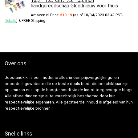
18,3 * 13,3 cm / 7,2 * 5,2 inch
handgereedschap Gloednieuw voor thuis
Amazon.nl Price:
€
18.19
(as of 10/04/2023 03:49 PST-
Details
)
&
FREE Shipping
.
Over ons
Joostandkiki is een moderne alles-in-één prijsvergelijkings- en
beoordelingswebsite die de beste deals biedt die beschikbaar zijn
op amazon en u op de hoogte houdt via de laatst toegevoegde blogs.
Alle afbeeldingen zijn auteursrechtelijk beschermd door hun
respectievelijke eigenaren. Alle geciteerde inhoud is afgeleid van hun
respectievelijke bronnen.
Snelle links