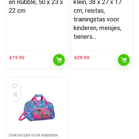
en Rubble, 50 x 23 x
klein, 38 x 27 x 17
22 cm
cm, reistas,
trainingstas voor
kinderen, meisjes,
tieners…
€
19.95
€
29.99
GYMTASSEN VOOR KINDEREN