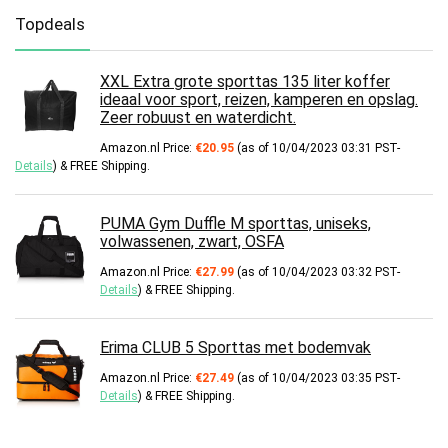
Topdeals
XXL Extra grote sporttas 135 liter koffer
ideaal voor sport, reizen, kamperen en opslag.
Zeer robuust en waterdicht.
Amazon.nl Price:
€
20.95
(as of 10/04/2023 03:31 PST-
Details
)
&
FREE Shipping
.
PUMA Gym Duffle M sporttas, uniseks,
volwassenen, zwart, OSFA
Amazon.nl Price:
€
27.99
(as of 10/04/2023 03:32 PST-
Details
)
&
FREE Shipping
.
Erima CLUB 5 Sporttas met bodemvak
Amazon.nl Price:
€
27.49
(as of 10/04/2023 03:35 PST-
Details
)
&
FREE Shipping
.