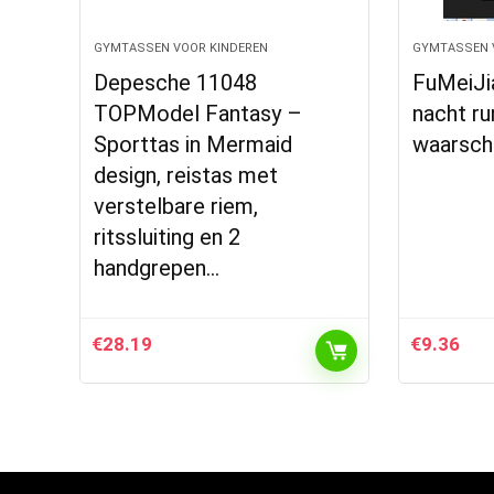
GYMTASSEN VOOR KINDEREN
GYMTASSEN 
Depesche 11048
FuMeiJi
TOPModel Fantasy –
nacht ru
Sporttas in Mermaid
waarschu
design, reistas met
verstelbare riem,
ritssluiting en 2
handgrepen…
€
28.19
€
9.36