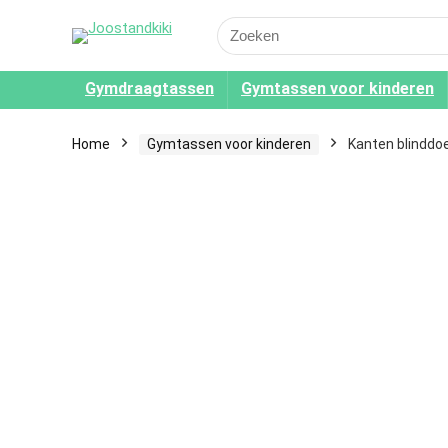
Search
for:
Gymdraagtassen
Gymtassen voor kinderen
Home
Gymtassen voor kinderen
Kanten blinddo