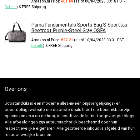
Amazon.nl Price:
€
61.69
(as of 08/04/2023 03:18 PST-
Details
)
&
FREE Shipping
.
Puma Fundamentals Sports Bag S Sporttas
Beetroot Purple-Steel Gray OSFA
Amazon.nl Price:
€
27.21
(as of 10/04/2023 03:31 PST-
Details
)
&
FREE Shipping
.
Over ons
Joostandkiki is een moderne alles-in-één prijsvergelijkings- en
beoordelingswebsite die de beste deals biedt die beschikbaar zijn
op amazon en u op de hoogte houdt via de laatst toegevoegde blogs.
Alle afbeeldingen zijn auteursrechtelijk beschermd door hun
respectievelijke eigenaren. Alle geciteerde inhoud is afgeleid van hun
respectievelijke bronnen.