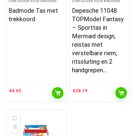
GYMTASSEN VOOR KINDEREN
GYMTASSEN VOOR KINDEREN
Badmode Tas met
Depesche 11048
trekkoord
TOPModel Fantasy
– Sporttas in
Mermaid design,
reistas met
verstelbare riem,
ritssluiting en 2
handgrepen…
€
4.65
€
28.19