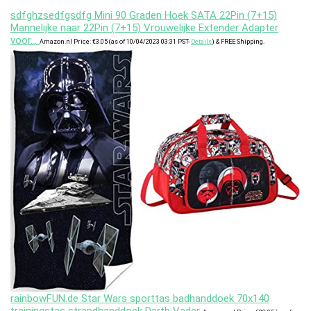
sdfghzsedfgsdfg Mini 90 Graden Hoek SATA 22Pin (7+15)
Mannelijke naar 22Pin (7+15) Vrouwelijke Extender Adapter
voor…
Amazon.nl Price:
€
3.05
(as of 10/04/2023 03:31 PST-
Details
)
&
FREE Shipping
.
rainbowFUN.de Star Wars sporttas badhanddoek 70x140
trainingstas strandhanddoek Darth Vader