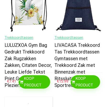
Trekkoordtassen
Trekkoordtassen
LULUZXOA Gym Bag
LIVACASA Trekkoord
Gedrukt Trekkoord
Tas Trekkoordtassen
Zak Rugzakken
Gymtassen met
Zakken, Citaten Decor,
Trekkoord Zak met
Leuke Liefde Tekst
Binnenzak met
Print Gemaakt door
Ritssluiting
KOOP
KOOP
€
7.41
€
15.99
Plezier…
Sportreistas…
PRODUCT
PRODUCT