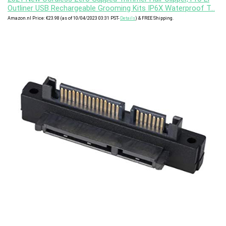
Outliner USB Rechargeable Grooming Kits IP6X Waterproof T…
Amazon.nl Price:
€
23.98
(as of 10/04/2023 03:31 PST-
Details
)
&
FREE Shipping
.