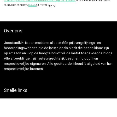
Amazon.nl Price:
€
29.95
(as of
08/04/2023 03:18 PST-
Details
)
&
FREE Shipping
.
Over ons
Joostandkiki is een moderne alles-in-één prijsvergelijkings- en
beoordelingswebsite die de beste deals biedt die beschikbaar zijn
op amazon en u op de hoogte houdt via de laatst toegevoegde blogs.
Alle afbeeldingen zijn auteursrechtelijk beschermd door hun
respectievelijke eigenaren. Alle geciteerde inhoud is afgeleid van hun
respectievelijke bronnen.
Snelle links
Huis
Alles winkelen
Blogs