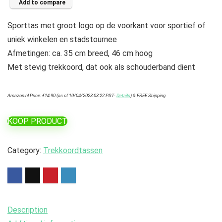
Add to compare
Sporttas met groot logo op de voorkant voor sportief of
uniek winkelen en stadstournee
Afmetingen: ca. 35 cm breed, 46 cm hoog
Met stevig trekkoord, dat ook als schouderband dient
Amazon.nl Price:
€
14.90
(as of 10/04/2023 03:22 PST-
Details
)
&
FREE Shipping
.
KOOP PRODUCT
Category:
Trekkoordtassen
Description