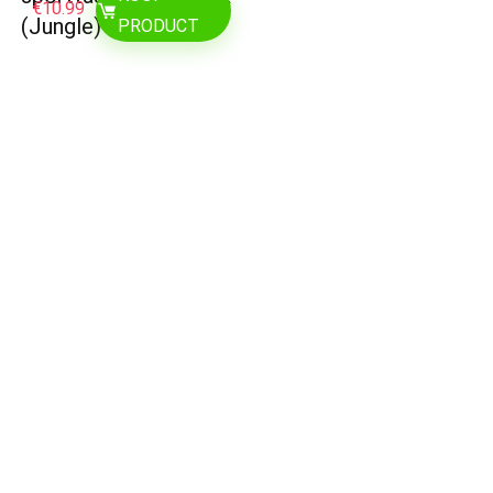
€
10.99
(Jungle)
PRODUCT