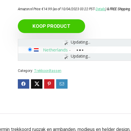
Amazon.nl Price:
€
14.99
(as of 10/04/2023 03:22 PST-
Details
)
&
FREE Shipping
.
KOOP PRODUCT
Updating...
Netherlands
-
Updating...
Category:
Trekkoordtassen
min trekkoord rugzak en armbanden, modieus en helder design,