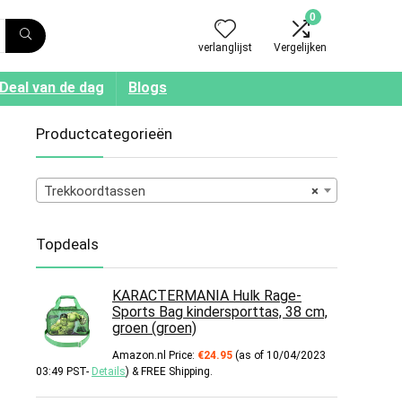
0
verlanglijst
Vergelijken
Deal van de dag
Blogs
Productcategorieën
Trekkoordtassen
×
Topdeals
KARACTERMANIA Hulk Rage-
Sports Bag kindersporttas, 38 cm,
groen (groen)
Amazon.nl Price:
€
24.95
(as of 10/04/2023
03:49 PST-
Details
)
&
FREE Shipping
.