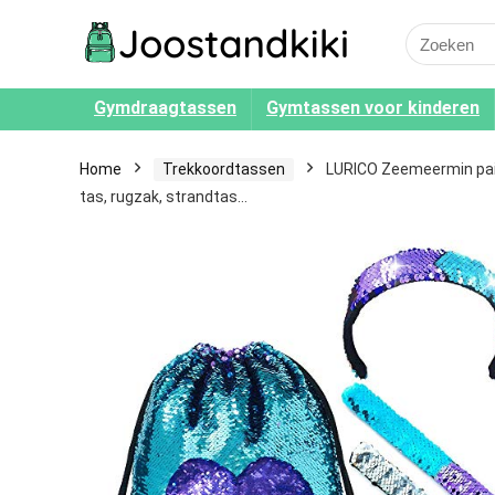
Search
for:
Gymdraagtassen
Gymtassen voor kinderen
Home
Trekkoordtassen
LURICO Zeemeermin paille
tas, rugzak, strandtas…