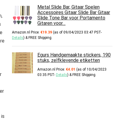
Metal Slide Bar, Gitaar Spelen
Accessoires Gitaar Slide Bar Gitaar
n,
Slide Tone Bar voor Portamento
Gitaren voor…
s
de
Amazon.nl Price:
€
19.39
(as of 09/04/2023 03:47 PST-
Details
)
&
FREE Shipping
.
ere
Egurs Handgemaakte stickers, 190
stuks, zelfklevende etiketten
Amazon.nl Price:
€
4.01
(as of 10/04/2023
r
03:35 PST-
Details
)
&
FREE Shipping
.
er
 is