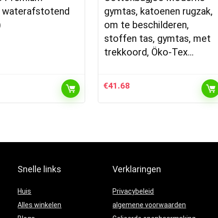
, waterafstotend
gymtas, katoenen rugzak,
)
om te beschilderen,
stoffen tas, gymtas, met
trekkoord, Öko-Tex…
€
41.68
Snelle links
Verklaringen
Huis
Privacybeleid
Alles winkelen
algemene voorwaarden