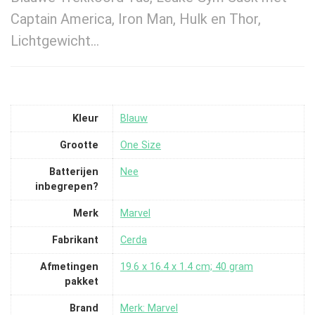
Captain America, Iron Man, Hulk en Thor,
Lichtgewicht…
Kleur
‎Blauw
Grootte
‎One Size
Batterijen
‎Nee
inbegrepen?
Merk
‎Marvel
Fabrikant
‎Cerda
Afmetingen
‎19.6 x 16.4 x 1.4 cm; 40 gram
pakket
Brand
Merk: Marvel