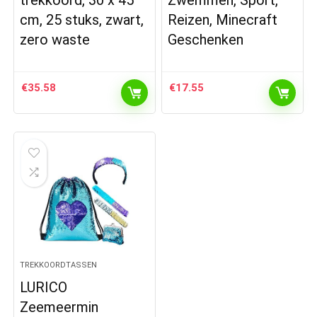
trekkoord, 30 x 45
Zwemmen, Sport,
cm, 25 stuks, zwart,
Reizen, Minecraft
zero waste
Geschenken
€
35.58
€
17.55
TREKKOORDTASSEN
LURICO
Zeemeermin