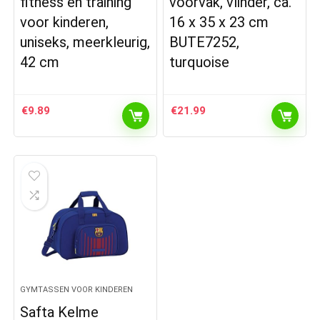
fitness en training
voorvak, vlinder, ca.
voor kinderen,
16 x 35 x 23 cm
uniseks, meerkleurig,
BUTE7252,
42 cm
turquoise
€
9.89
€
21.99
GYMTASSEN VOOR KINDEREN
Safta Kelme