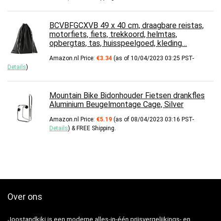
BCVBFGCXVB 49 x 40 cm, draagbare reistas,
motorfiets, fiets, trekkoord, helmtas,
opbergtas, tas, huisspeelgoed, kleding…
Amazon.nl Price:
€
3.34
(as of 10/04/2023 03:25 PST-
Details
)
Mountain Bike Bidonhouder Fietsen drankfles
Aluminium Beugelmontage Cage, Silver
Amazon.nl Price:
€
5.19
(as of 08/04/2023 03:16 PST-
Details
)
&
FREE Shipping
.
Over ons
Joostandkiki is een moderne alles-in-één prijsvergelijkings- en