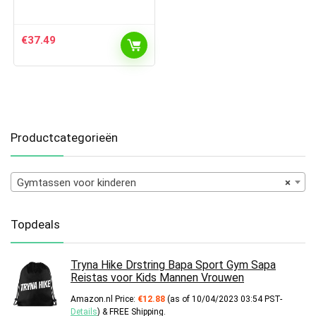
€
37.49
Productcategorieën
Gymtassen voor kinderen
×
Topdeals
Tryna Hike Drstring Bapa Sport Gym Sapa
Reistas voor Kids Mannen Vrouwen
Amazon.nl Price:
€
12.88
(as of 10/04/2023 03:54 PST-
Details
)
&
FREE Shipping
.