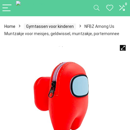
0
Home
Gymtassen voor kinderen
NFBZ Among Us
Muntzakje voor meisjes, geldwissel, muntzakje, portemonnee