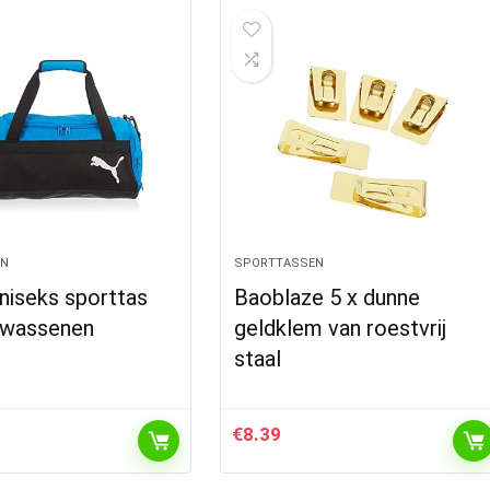
EN
SPORTTASSEN
iseks sporttas
Baoblaze 5 x dunne
lwassenen
geldklem van roestvrij
staal
€
8.39