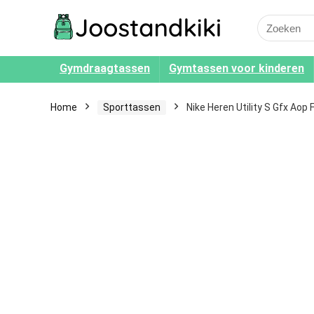
Search
for:
Gymdraagtassen
Gymtassen voor kinderen
Home
Sporttassen
Nike Heren Utility S Gfx Aop