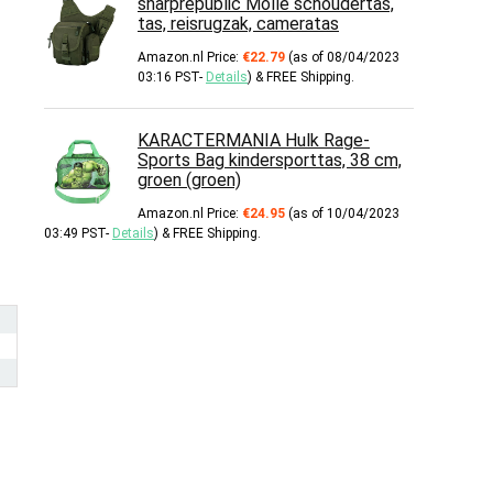
sharprepublic Molle schoudertas,
tas, reisrugzak, cameratas
Amazon.nl Price:
€
22.79
(as of 08/04/2023
03:16 PST-
Details
)
&
FREE Shipping
.
KARACTERMANIA Hulk Rage-
Sports Bag kindersporttas, 38 cm,
groen (groen)
Amazon.nl Price:
€
24.95
(as of 10/04/2023
03:49 PST-
Details
)
&
FREE Shipping
.