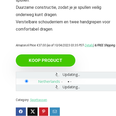
spullen.
Duurzame constructie, zodat je je spullen veilig
onderweg kunt dragen.
Verstelbare schouderriem en twee handgrepen voor
comfortabel dragen.
Amazon.nl Price:
€
37.00
(as of 10/04/2023 03:35 PST-
Details
)
&
FREE Shipping
.
KOOP PRODUCT
Updating...
Netherlands
-
Updating...
Category:
Sporttassen