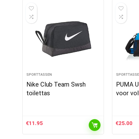
SPORTTASSEN
SPORTTASS
Nike Club Team Swsh
PUMA Un
toilettas
voor vo
€
11.95
€
25.00