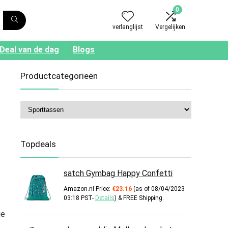
0
verlanglijst
Vergelijken
Deal van de dag
Blogs
Productcategorieën
Topdeals
satch Gymbag Happy Confetti
Amazon.nl Price:
€
23.16
(as of 08/04/2023
03:18 PST-
Details
)
&
FREE Shipping
.
je