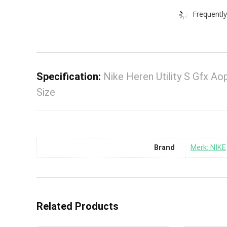
Frequently
Specification:
Nike Heren Utility S Gfx Ao
Size
Brand
Merk: NIKE
Related Products