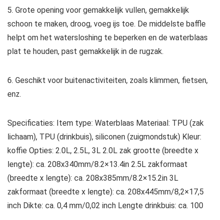
5. Grote opening voor gemakkelijk vullen, gemakkelijk
schoon te maken, droog, voeg ijs toe. De middelste baffle
helpt om het watersloshing te beperken en de waterblaas
plat te houden, past gemakkelijk in de rugzak.
6. Geschikt voor buitenactiviteiten, zoals klimmen, fietsen,
enz.
Specificaties: Item type: Waterblaas Materiaal: TPU (zak
lichaam), TPU (drinkbuis), siliconen (zuigmondstuk) Kleur:
koffie Opties: 2.0L, 2.5L, 3L 2.0L zak grootte (breedte x
lengte): ca. 208x340mm/8.2×13.4in 2.5L zakformaat
(breedte x lengte): ca. 208x385mm/8.2×15.2in 3L
zakformaat (breedte x lengte): ca. 208x445mm/8,2×17,5
inch Dikte: ca. 0,4 mm/0,02 inch Lengte drinkbuis: ca. 100