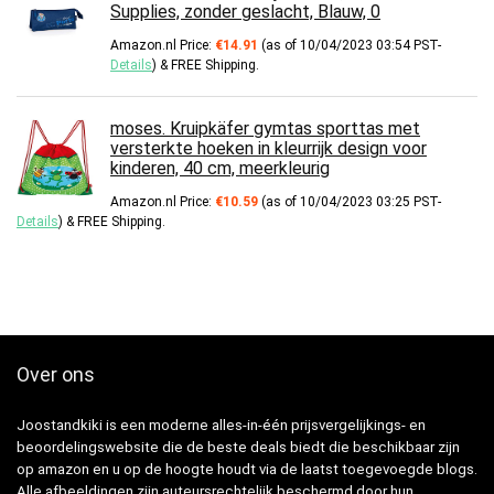
Supplies, zonder geslacht, Blauw, 0
Amazon.nl Price:
€
14.91
(as of 10/04/2023 03:54 PST-
Details
)
&
FREE Shipping
.
moses. Kruipkäfer gymtas sporttas met
versterkte hoeken in kleurrijk design voor
kinderen, 40 cm, meerkleurig
Amazon.nl Price:
€
10.59
(as of 10/04/2023 03:25 PST-
Details
)
&
FREE Shipping
.
Over ons
Joostandkiki is een moderne alles-in-één prijsvergelijkings- en
beoordelingswebsite die de beste deals biedt die beschikbaar zijn
op amazon en u op de hoogte houdt via de laatst toegevoegde blogs.
Alle afbeeldingen zijn auteursrechtelijk beschermd door hun