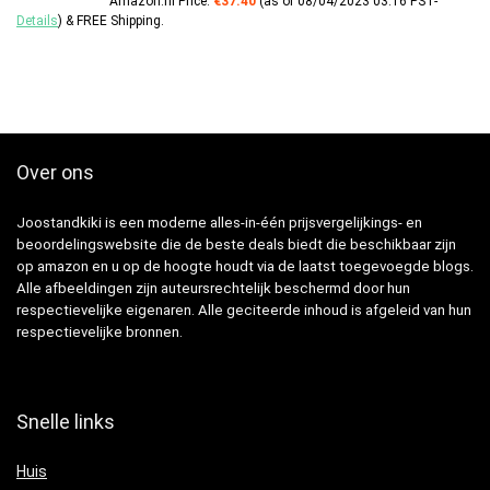
Amazon.nl Price:
€
37.40
(as of 08/04/2023 03:16 PST-
Details
)
&
FREE Shipping
.
Over ons
Joostandkiki is een moderne alles-in-één prijsvergelijkings- en
beoordelingswebsite die de beste deals biedt die beschikbaar zijn
op amazon en u op de hoogte houdt via de laatst toegevoegde blogs.
Alle afbeeldingen zijn auteursrechtelijk beschermd door hun
respectievelijke eigenaren. Alle geciteerde inhoud is afgeleid van hun
respectievelijke bronnen.
Snelle links
Huis