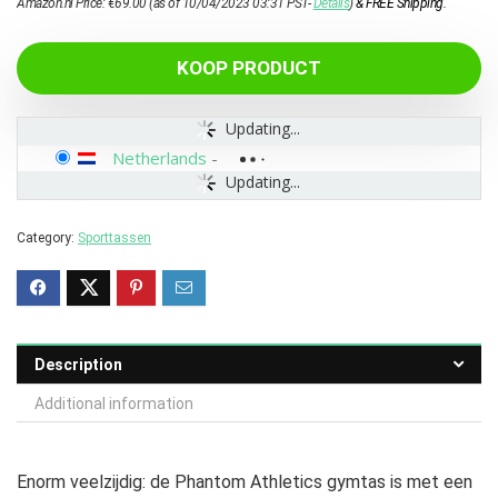
Amazon.nl Price:
€
69.00
(as of 10/04/2023 03:31 PST-
Details
)
&
FREE Shipping
.
KOOP PRODUCT
Updating...
Netherlands
-
Updating...
Category:
Sporttassen
Description
Additional information
Enorm veelzijdig: de Phantom Athletics gymtas is met een