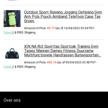
Outdoor Sport Running Jogging Oefening Gym
Arm Pols Pouch Armband Telefoon Case Tas
Groen.
Amazon.nl Price:
€
9.77
(as of 10/04/2023 03:54 PST-
Details
)
&
FREE Shipping
.
XIN NA RUI Sporttas Sportzak Training Gym
Tasjes Mannen Dames Fitness Duurzame
Multifunctionele Handtassen Buitensporten…
Amazon.nl Price:
€
45.10
(as of 09/04/2023 03:48 PST-
Details
)
&
FREE Shipping
.
Over ons