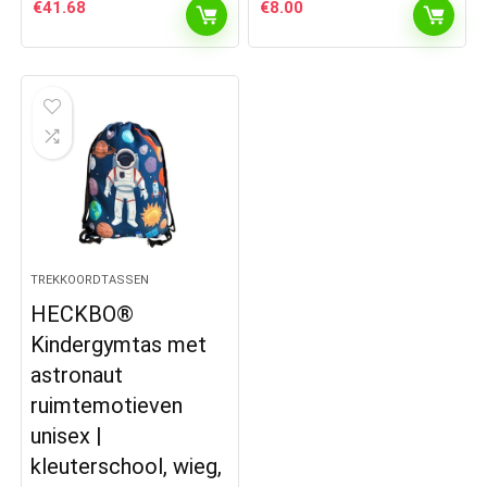
€
41.68
€
8.00
TREKKOORDTASSEN
HECKBO®
Kindergymtas met
astronaut
ruimtemotieven
unisex |
kleuterschool, wieg,