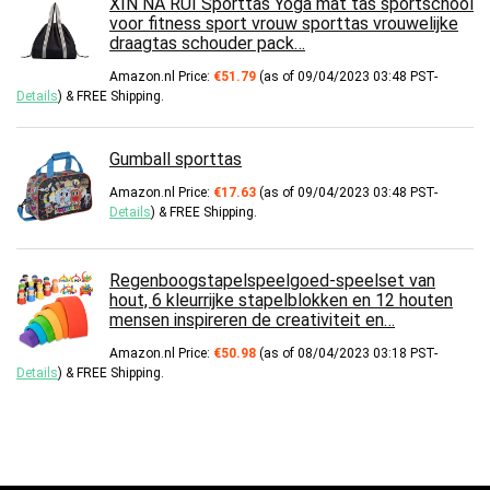
XIN NA RUI Sporttas Yoga mat tas sportschool
voor fitness sport vrouw sporttas vrouwelijke
draagtas schouder pack…
Amazon.nl Price:
€
51.79
(as of 09/04/2023 03:48 PST-
Details
)
&
FREE Shipping
.
Gumball sporttas
Amazon.nl Price:
€
17.63
(as of 09/04/2023 03:48 PST-
Details
)
&
FREE Shipping
.
Regenboogstapelspeelgoed-speelset van
hout, 6 kleurrijke stapelblokken en 12 houten
mensen inspireren de creativiteit en…
Amazon.nl Price:
€
50.98
(as of 08/04/2023 03:18 PST-
Details
)
&
FREE Shipping
.