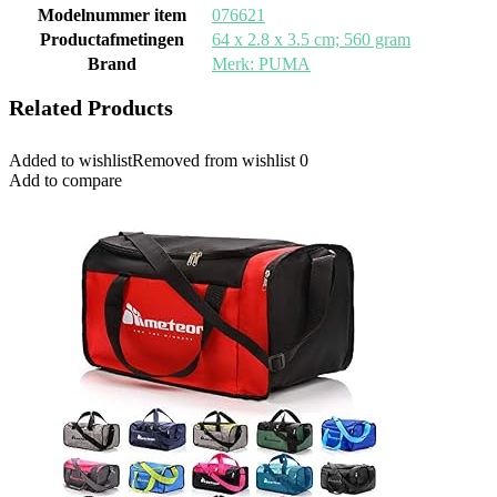
Modelnummer item
‎076621
Productafmetingen
‎64 x 2.8 x 3.5 cm; 560 gram
Brand
Merk: PUMA
Related Products
Added to wishlist
Removed from wishlist
0
Add to compare