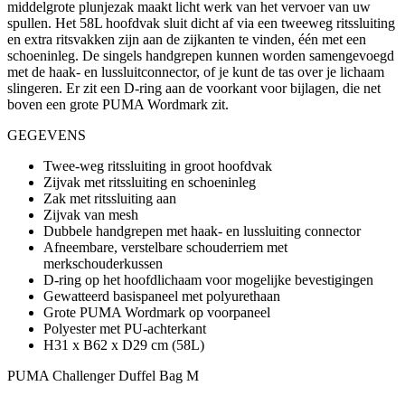
middelgrote plunjezak maakt licht werk van het vervoer van uw
spullen. Het 58L hoofdvak sluit dicht af via een tweeweg ritssluiting
en extra ritsvakken zijn aan de zijkanten te vinden, één met een
schoeninleg. De singels handgrepen kunnen worden samengevoegd
met de haak- en lussluitconnector, of je kunt de tas over je lichaam
slingeren. Er zit een D-ring aan de voorkant voor bijlagen, die net
boven een grote PUMA Wordmark zit.
GEGEVENS
Twee-weg ritssluiting in groot hoofdvak
Zijvak met ritssluiting en schoeninleg
Zak met ritssluiting aan
Zijvak van mesh
Dubbele handgrepen met haak- en lussluiting connector
Afneembare, verstelbare schouderriem met
merkschouderkussen
D-ring op het hoofdlichaam voor mogelijke bevestigingen
Gewatteerd basispaneel met polyurethaan
Grote PUMA Wordmark op voorpaneel
Polyester met PU-achterkant
H31 x B62 x D29 cm (58L)
PUMA Challenger Duffel Bag M