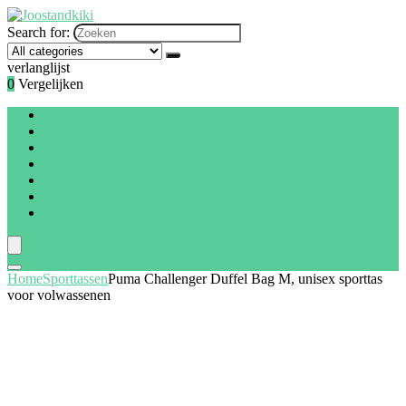
Search for:
verlanglijst
0
Vergelijken
Gymdraagtassen
Gymtassen voor kinderen
Schoudertassen
Sporttassen
Trekkoordtassen
Deal van de dag
Blogs
Home
Sporttassen
Puma Challenger Duffel Bag M, unisex sporttas
voor volwassenen