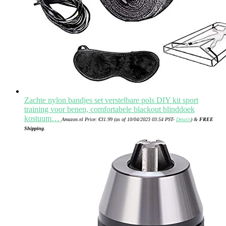
Zachte nylon bandjes set verstelbare pols DIY kit sport
training voor benen, comfortabele blackout blinddoek
kostuum…
Amazon.nl Price:
€
31.99
(as of 10/04/2023 03:54 PST-
Details
)
&
FREE
Shipping
.