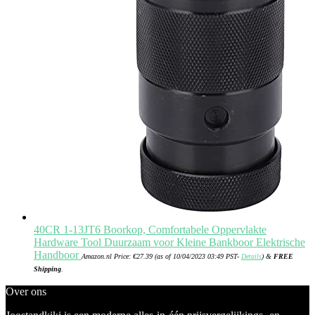
40CR 1-13JT6 Boorkop, Comfortabele Oppervlakte
Hardware Tool Duurzaam voor Kleine Bankboor Elektrische
Handboor
Amazon.nl Price:
€
27.39
(as of 10/04/2023 03:49 PST-
Details
)
&
FREE
Shipping
.
Over ons