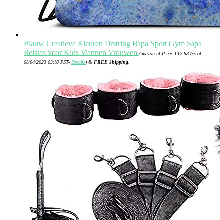
Blauw Creatieve Kleuren Drstring Bapa Sport Gym Sapa
Reistas voor Kids Mannen Vrouwen
Amazon.nl Price:
€
12.88
(as of
08/04/2023 03:18 PST-
Details
)
&
FREE Shipping
.