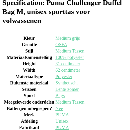
Specification:
Puma Challenger Duffel
Bag M, unisex sporttas voor
volwassenen
Kleur
‎Medium grijs
Grootte
‎OSFA
Stijl
‎Medium Tassen
Materiaalsamenstelling
‎100% polyester
Height
‎31 centimeter
Width
‎62 centimeter
Materiaaltype
‎Polyester
Buitenste materiaal
‎Synthetisch.
Seizoen
‎Lente-zomer
Sport
‎Bags
Meegeleverde onderdelen
‎Medium Tassen
Batterijen inbegrepen?
‎Nee
Merk
‎PUMA
Afdeling
‎Unisex
Fabrikant
‎PUMA