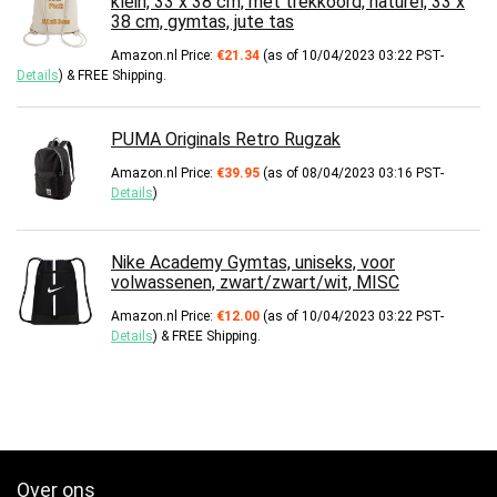
klein, 33 x 38 cm, met trekkoord, naturel, 33 x
38 cm, gymtas, jute tas
Amazon.nl Price:
€
21.34
(as of 10/04/2023 03:22 PST-
Details
)
&
FREE Shipping
.
PUMA Originals Retro Rugzak
Amazon.nl Price:
€
39.95
(as of 08/04/2023 03:16 PST-
Details
)
Nike Academy Gymtas, uniseks, voor
volwassenen, zwart/zwart/wit, MISC
Amazon.nl Price:
€
12.00
(as of 10/04/2023 03:22 PST-
Details
)
&
FREE Shipping
.
Over ons