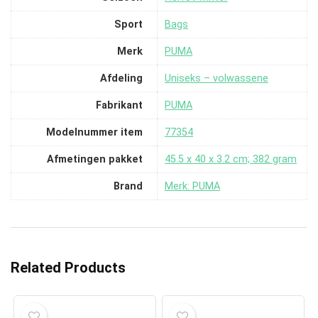
Sport
‎Bags
Merk
‎PUMA
Afdeling
‎Uniseks – volwassene
Fabrikant
‎PUMA
Modelnummer item
‎77354
Afmetingen pakket
‎45.5 x 40 x 3.2 cm; 382 gram
Brand
Merk: PUMA
Related Products