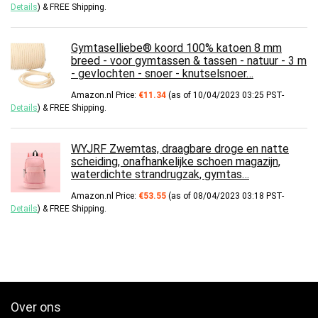
Details
)
&
FREE Shipping
.
Gymtaselliebe® koord 100% katoen 8 mm
breed - voor gymtassen & tassen - natuur - 3 m
- gevlochten - snoer - knutselsnoer…
Amazon.nl Price:
€
11.34
(as of 10/04/2023 03:25 PST-
Details
)
&
FREE Shipping
.
WYJRF Zwemtas, draagbare droge en natte
scheiding, onafhankelijke schoen magazijn,
waterdichte strandrugzak, gymtas…
Amazon.nl Price:
€
53.55
(as of 08/04/2023 03:18 PST-
Details
)
&
FREE Shipping
.
Over ons