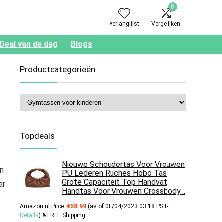
0
verlanglijst
Vergelijken
Deal van de dag
Blogs
Productcategorieën
Topdeals
Nieuwe Schoudertas Voor Vrouwen
en
PU Lederen Ruches Hobo Tas
Grote Capaciteit Top Handvat
ar
Handtas Voor Vrouwen Crossbody…
Amazon.nl Price:
€
58.99
(as of 08/04/2023 03:18 PST-
Details
)
&
FREE Shipping
.