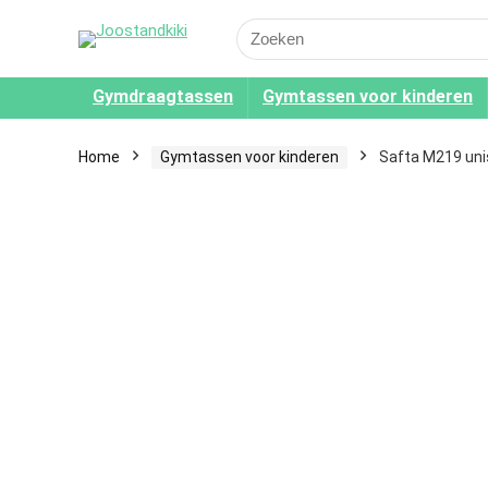
Search
for:
Gymdraagtassen
Gymtassen voor kinderen
Home
Gymtassen voor kinderen
Safta M219 uni