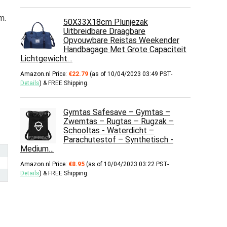
m.
50X33X18cm Plunjezak
Uitbreidbare Draagbare
Opvouwbare Reistas Weekender
Handbagage Met Grote Capaciteit
Lichtgewicht…
Amazon.nl Price:
€
22.79
(as of 10/04/2023 03:49 PST-
Details
)
&
FREE Shipping
.
Gymtas Safesave – Gymtas –
Zwemtas – Rugtas – Rugzak –
Schooltas - Waterdicht –
Parachutestof – Synthetisch -
Medium…
Amazon.nl Price:
€
8.95
(as of 10/04/2023 03:22 PST-
Details
)
&
FREE Shipping
.