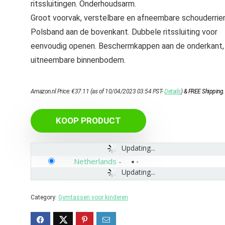
ritssluitingen. Onderhoudsarm.
Groot voorvak, verstelbare en afneembare schouderrie
Polsband aan de bovenkant. Dubbele ritssluiting voor
eenvoudig openen. Beschermkappen aan de onderkant,
uitneembare binnenbodem.
Amazon.nl Price:
€
37.11
(as of 10/04/2023 03:54 PST-
Details
)
&
FREE Shipping
.
KOOP PRODUCT
Updating...
Netherlands
-
Updating...
Category:
Gymtassen voor kinderen