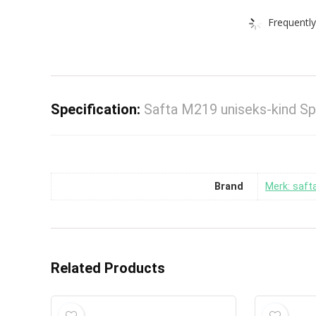
Frequently
Specification:
Safta M219 uniseks-kind Sp
Brand
Merk: saft
Related Products