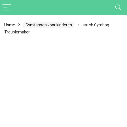
Home
Gymtassen voor kinderen
satch Gymbag
Troublemaker