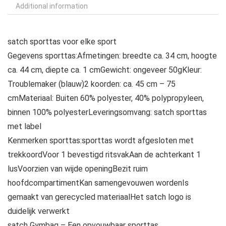
Additional information
satch sporttas voor elke sport
Gegevens sporttas:Afmetingen: breedte ca. 34 cm, hoogte
ca. 44 cm, diepte ca. 1 cmGewicht: ongeveer 50gKleur:
Troublemaker (blauw)2 koorden: ca. 45 cm – 75
cmMateriaal: Buiten 60% polyester, 40% polypropyleen,
binnen 100% polyesterLeveringsomvang: satch sporttas
met label
Kenmerken sporttas:sporttas wordt afgesloten met
trekkoordVoor 1 bevestigd ritsvakAan de achterkant 1
lusVoorzien van wijde openingBezit ruim
hoofdcompartimentKan samengevouwen wordenIs
gemaakt van gerecycled materiaalHet satch logo is
duidelijk verwerkt
satch Gymbag – Een opvouwbaar sporttas