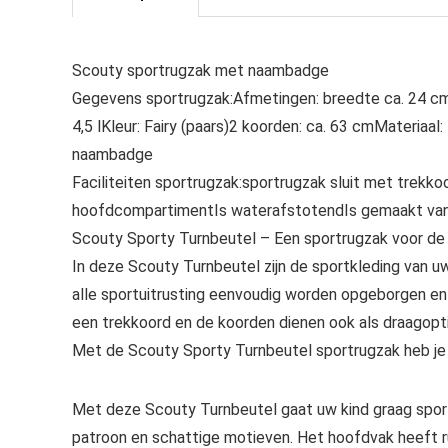
Scouty sportrugzak met naambadge
Gegevens sportrugzak:Afmetingen: breedte ca. 24 cm,
4,5 lKleur: Fairy (paars)2 koorden: ca. 63 cmMateria
naambadge
Faciliteiten sportrugzak:sportrugzak sluit met trekko
hoofdcompartimentIs waterafstotendIs gemaakt van g
Scouty Sporty Turnbeutel – Een sportrugzak voor de 
In deze Scouty Turnbeutel zijn de sportkleding van 
alle sportuitrusting eenvoudig worden opgeborgen en
een trekkoord en de koorden dienen ook als draagopt
Met de Scouty Sporty Turnbeutel sportrugzak heb je m
Met deze Scouty Turnbeutel gaat uw kind graag sport
patroon en schattige motieven. Het hoofdvak heeft rui