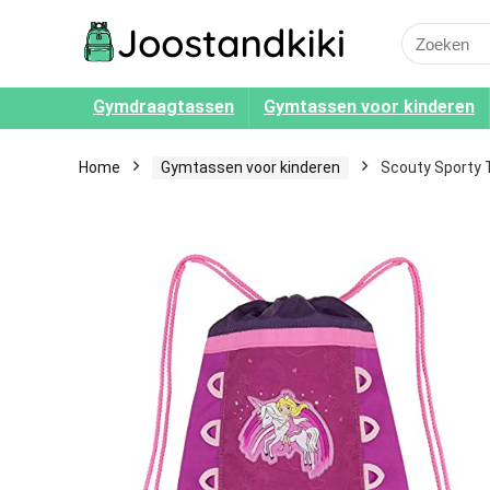
Search
for:
Gymdraagtassen
Gymtassen voor kinderen
Home
Gymtassen voor kinderen
Scouty Sporty T