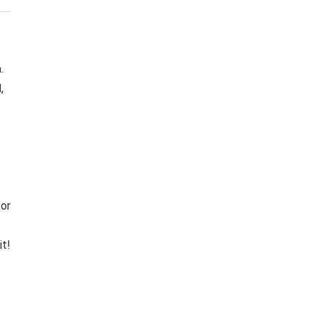
.
,
oor
it!