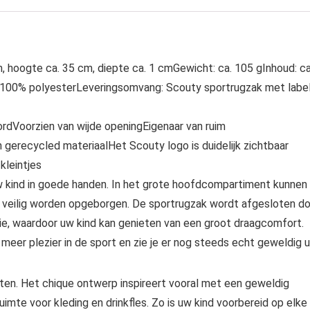
 hoogte ca. 35 cm, diepte ca. 1 cmGewicht: ca. 105 gInhoud: ca
al: 100% polyesterLeveringsomvang: Scouty sportrugzak met label
ordVoorzien van wijde openingEigenaar van ruim
erecycled materiaalHet Scouty logo is duidelijk zichtbaar
kleintjes
uw kind in goede handen. In het grote hoofdcompartiment kunnen
 veilig worden opgeborgen. De sportrugzak wordt afgesloten d
ie, waardoor uw kind kan genieten van een groot draagcomfort.
eer plezier in de sport en zie je er nog steeds echt geweldig u
en. Het chique ontwerp inspireert vooral met een geweldig
mte voor kleding en drinkfles. Zo is uw kind voorbereid op elke