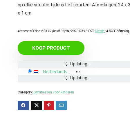
op elke situatie tijdens het sporten! Afmetingen: 24 x 
x 1 cm
Amazon.nl Price:
€
23.12
(as of 08/04/2023 03:18 PST-
Details
)
&
FREE Shipping
.
KOOP PRODUCT
Updating...
Netherlands
-
Updating...
Category:
Gymtassen voor kinderen