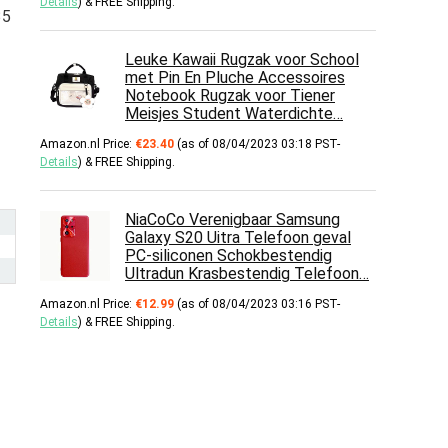
Details
)
&
FREE Shipping
.
35
Leuke Kawaii Rugzak voor School
met Pin En Pluche Accessoires
Notebook Rugzak voor Tiener
Meisjes Student Waterdichte…
Amazon.nl Price:
€
23.40
(as of 08/04/2023 03:18 PST-
Details
)
&
FREE Shipping
.
NiaCoCo Verenigbaar Samsung
Galaxy S20 Uitra Telefoon geval
PC-siliconen Schokbestendig
Ultradun Krasbestendig Telefoon…
Amazon.nl Price:
€
12.99
(as of 08/04/2023 03:16 PST-
Details
)
&
FREE Shipping
.