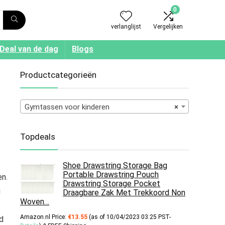
0
verlanglijst
Vergelijken
Deal van de dag
Blogs
Productcategorieën
Gymtassen voor kinderen
×
Topdeals
Shoe Drawstring Storage Bag
Portable Drawstring Pouch
n.
Drawstring Storage Pocket
g
Draagbare Zak Met Trekkoord Non
Woven…
Amazon.nl Price:
€
13.55
(as of 10/04/2023 03:25 PST-
id