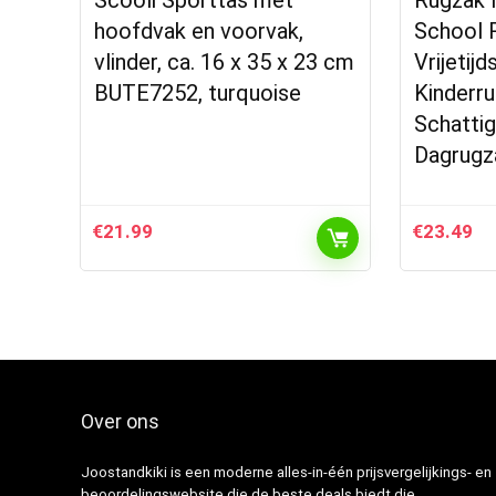
Scooli Sporttas met
Rugzak 
hoofdvak en voorvak,
School 
vlinder, ca. 16 x 35 x 23 cm
Vrijetij
BUTE7252, turquoise
Kinderr
Schattig
Dagrugz
€
21.99
€
23.49
Over ons
Joostandkiki is een moderne alles-in-één prijsvergelijkings- en
beoordelingswebsite die de beste deals biedt die