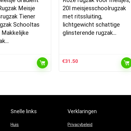
Meisje Gradiënt
Roze rugzak voor meisjes,
Rugzak Meisje
20l meisjesschoolrugzak
dsrugzak Tiener
met ritssluiting,
ugzak Schooltas
lichtgewicht schattige
 Makkelijke
glinsterende rugzak…
ak…
€
31.50
Snelle links
Verklaringen
Huis
Privacybeleid