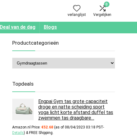
0
verlanglijst
Vergelijken
Deal van de dag
Blogs
Productcategorieën
Topdeals
Engpai Gym tas grote capaciteit
droge en natte scheiding sport
yoga licht korte afstand duffel tas
zwemmen tas draagbare…
Amazon.nl Price:
€
52.68
(as of 08/04/2023 03:18 PST-
Details
)
&
FREE Shipping
.