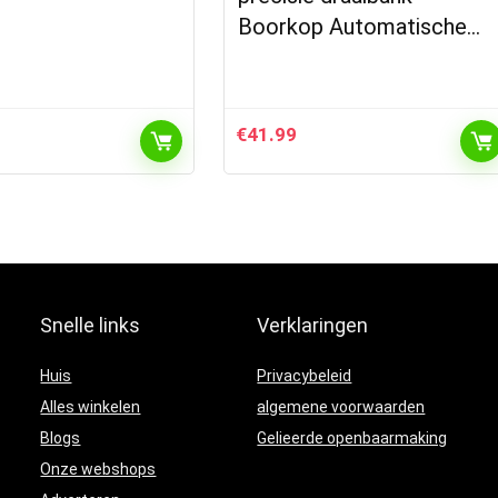
Boorkop Automatische…
€
41.99
Snelle links
Verklaringen
Huis
Privacybeleid
Alles winkelen
algemene voorwaarden
Blogs
Gelieerde openbaarmaking
Onze webshops