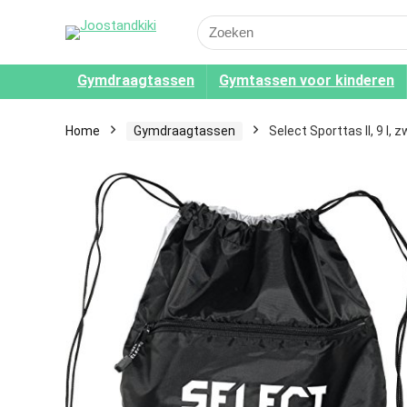
Search
for:
Gymdraagtassen
Gymtassen voor kinderen
Home
Gymdraagtassen
Select Sporttas II, 9 l,