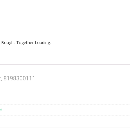
 Bought Together Loading...
rt, 8198300111
ct