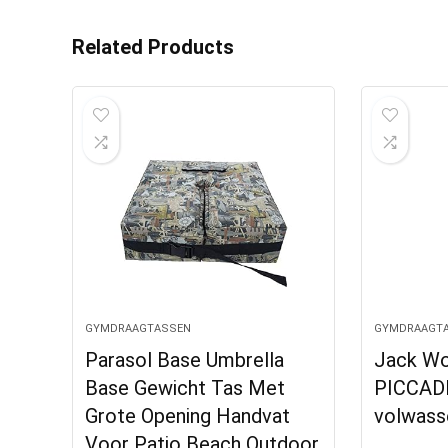
Related Products
GYMDRAAGTASSEN
GYMDRAAGT
Parasol Base Umbrella
Jack Wo
Base Gewicht Tas Met
PICCADI
Grote Opening Handvat
volwass
Voor Patio Beach Outdoor