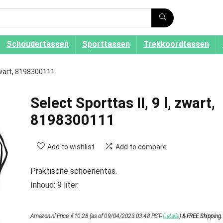
Schoudertassen
Sporttassen
Trekkoordtassen
 zwart, 8198300111
Select Sporttas II, 9 l, zwart,
8198300111
Add to wishlist
Add to compare
Praktische schoenentas.
Inhoud: 9 liter.
Amazon.nl Price:
€
10.28
(as of 09/04/2023 03:48 PST-
Details
)
&
FREE Shipping
.