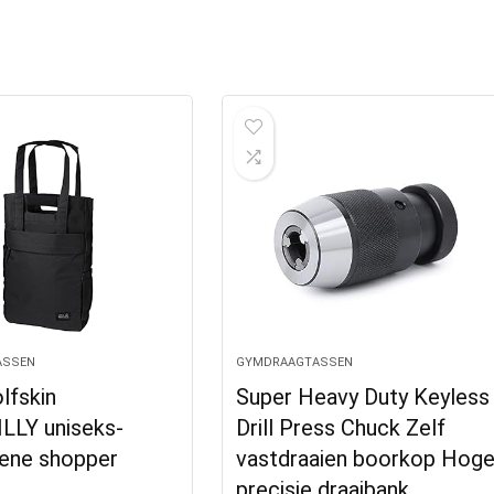
ASSEN
GYMDRAAGTASSEN
lfskin
Super Heavy Duty Keyless
LLY uniseks-
Drill Press Chuck Zelf
ene shopper
vastdraaien boorkop Hog
precisie draaibank