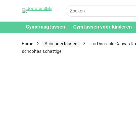
Search
for:
Gymdraagtassen
Gymtassen voor kinderen
Home
Schoudertassen
Tas Dourable Canvas Rug
schooltas schattige…