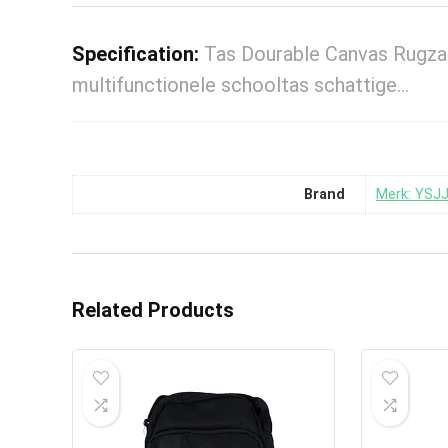
Specification:
Tas Dourable Canvas Rugzak
multifunctionele schooltas schattige…
Brand
Merk: YSJ
Related Products