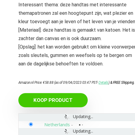
Interessant thema: deze handtas met interessante
themapatronen zal een hoogtepunt zijn, wat plezier en
kleur toevoegt aan je leven of het leven van je vrienden
[Materiaal]: deze handtas is gemaakt van katoen. Het is
zachter dan canvas en is ook duurzaam.
[Opslag]: het kan worden gebruikt om kleine voorwerpe
zoals sleutels, gummen en weefsels op te bergen om
aan de dagelijkse behoeften te voldoen.
Amazon.nl Price:
€
58.88
(as of 09/04/2023 03:47 PST-
Details
)
&
FREE Shipping
.
KOOP PRODUCT
Updating...
Netherlands
-
Updating...