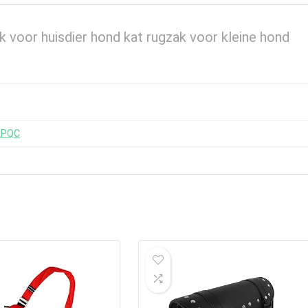
 voor huisdier hond kat rugzak voor kleine hond
JPQC