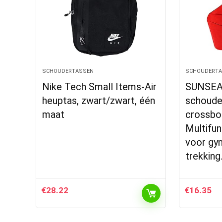
SCHOUDERTASSEN
SCHOUDERT
Nike Tech Small Items-Air
SUNSEA
heuptas, zwart/zwart, één
schouder
maat
crossbo
Multifun
voor gy
trekking
€
28.22
€
16.35