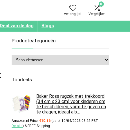
0
verlanglijst
Vergelijken
Deal van de dag
Blogs
Productcategorieën
k
Topdeals
Baker Ross rugzak met trekkoord
(34 cm x 23 cm) voor kinderen om
te beschilderen, vorm te geven en
te dragen, ideaal als…
Amazon.nl Price:
€
10.16
(as of 10/04/2023 03:25 PST-
Details
)
&
FREE Shipping
.