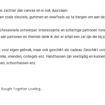
 is zachter dan canvas en is ook duurzaam.
pen zoals sleutels, gummen en weefsels op te bergen om aan de
rofessionele ontwerper. Interessante en schattige patronen ton
n patronen en thema’s denk ik dat er altijd een zal zijn die bij j
t voor eigen gebruik, maar ook geschikt als cadeau. Geschikt voo
lie, vrienden, collega’s enz. Handtassen zijn veelzijdig en kunne
en, schooltassen enz.
 Bought Together Loading...