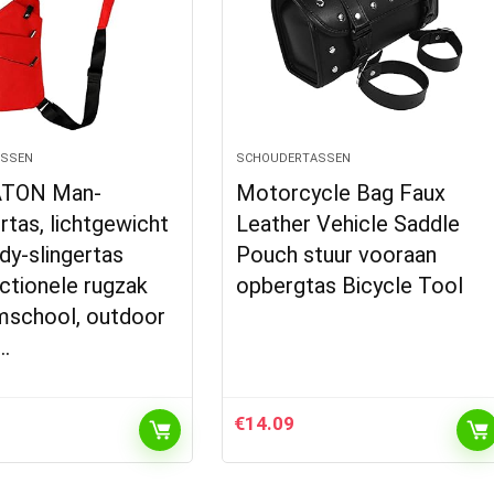
ASSEN
SCHOUDERTASSEN
TON Man-
Motorcycle Bag Faux
tas, lichtgewicht
Leather Vehicle Saddle
dy-slingertas
Pouch stuur vooraan
ctionele rugzak
opbergtas Bicycle Tool
mschool, outdoor
…
€
14.09