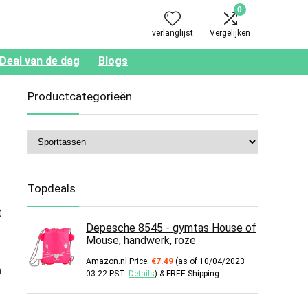
0
verlanglijst
Vergelijken
Deal van de dag
Blogs
Productcategorieën
Topdeals
t
Depesche 8545 - gymtas House of
Mouse, handwerk, roze
Amazon.nl Price:
€
7.49
(as of 10/04/2023
n
03:22 PST-
Details
)
&
FREE Shipping
.