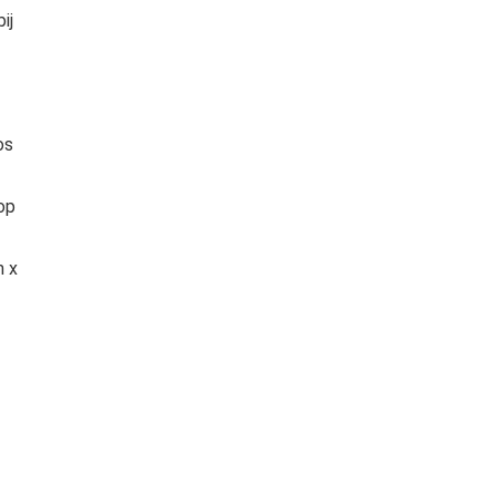
ij
os
op
m x