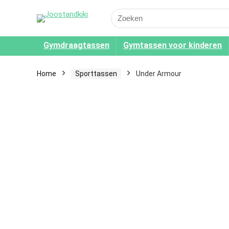
Search
for:
Gymdraagtassen
Gymtassen voor kinderen
Home
Sporttassen
Under Armour