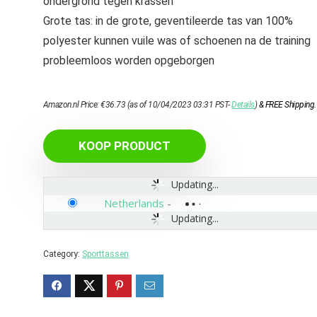
ondergrond tegen krassen
Grote tas: in de grote, geventileerde tas van 100%
polyester kunnen vuile was of schoenen na de training
probleemloos worden opgeborgen
Amazon.nl Price:
€
36.73
(as of 10/04/2023 03:31 PST-
Details
)
&
FREE Shipping
.
KOOP PRODUCT
Updating...
Netherlands
-
Updating...
Category:
Sporttassen