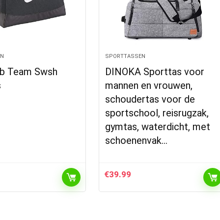
EN
SPORTTASSEN
ub Team Swsh
DINOKA Sporttas voor
s
mannen en vrouwen,
schoudertas voor de
sportschool, reisrugzak,
gymtas, waterdicht, met
schoenenvak…
€
39.99