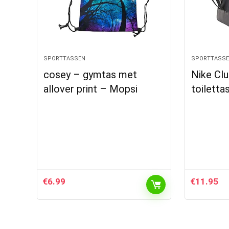
SPORTTASSEN
SPORTTASS
cosey – gymtas met
Nike Cl
allover print – Mopsi
toiletta
€
6.99
€
11.95