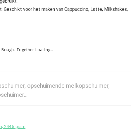
gebruikt.
 Geschikt voor het maken van Cappuccino, Latte, Milkshakes,
 Bought Together Loading...
pschuimer, opschuimende melkopschuimer,
pschuimer…
cm; 244.5 gram