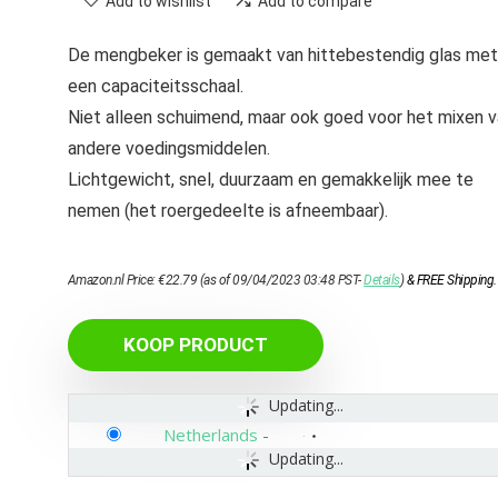
Add to wishlist
Add to compare
De mengbeker is gemaakt van hittebestendig glas met
een capaciteitsschaal.
Niet alleen schuimend, maar ook goed voor het mixen 
andere voedingsmiddelen.
Lichtgewicht, snel, duurzaam en gemakkelijk mee te
nemen (het roergedeelte is afneembaar).
Amazon.nl Price:
€
22.79
(as of 09/04/2023 03:48 PST-
Details
)
&
FREE Shipping
.
KOOP PRODUCT
Updating...
Netherlands
-
Updating...