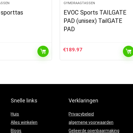
ASSEN
GYMDRAAGTASSEN
 sporttas
EVOC Sports TAILGATE
PAD (unisex) TailGATE
PAD
€
189.97
Snelle links
Verklaringen
Huis
Privacybeleid
Alles winkelen
algemene voorwaarden
Blogs
Gelieerde openbaarmaking