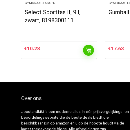
GYMDRAAGTASSEN
GYMDRAAGT
Select Sporttas II, 9 l,
Gumball
zwart, 8198300111
€
10.28
€
17.63
Over ons
Joostandkiki is een moderne alles-in-één prijsvergelijkings- en
beoordelingswebsite die de beste deals biedt die
beschikbaar zijn op amazon en u op de hoogte houdt via de
laatst toegevoegde blogs. Alle afbeeldingen zijn