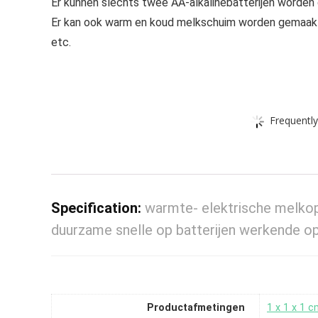
Er kunnen slechts twee AA-alkalinebatterijen worden 
Er kan ook warm en koud melkschuim worden gemaakt.
etc.
Frequently
Specification:
warmte- elektrische melko
duurzame snelle op batterijen werkende o
Productafmetingen
‎1 x 1 x 1 