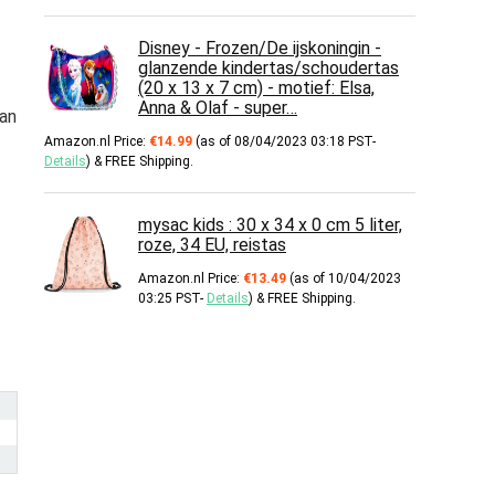
Disney - Frozen/De ijskoningin -
glanzende kindertas/schoudertas
(20 x 13 x 7 cm) - motief: Elsa,
Anna & Olaf - super…
van
Amazon.nl Price:
€
14.99
(as of 08/04/2023 03:18 PST-
Details
)
&
FREE Shipping
.
mysac kids : 30 x 34 x 0 cm 5 liter,
roze, 34 EU, reistas
Amazon.nl Price:
€
13.49
(as of 10/04/2023
03:25 PST-
Details
)
&
FREE Shipping
.