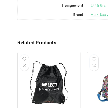
Itemgewicht
‎244.5 Gra
Brand
Merk: Uxsi
Related Products