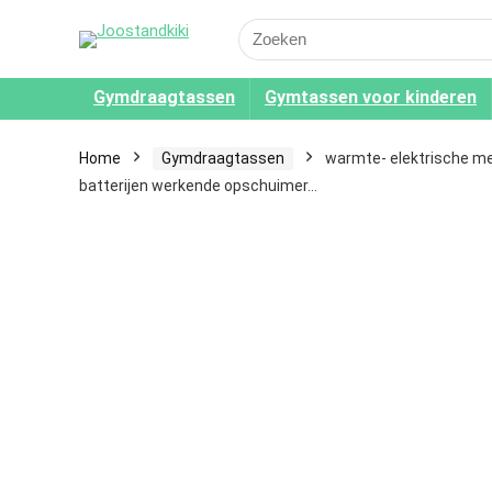
Search
for:
Gymdraagtassen
Gymtassen voor kinderen
Home
Gymdraagtassen
warmte- elektrische m
batterijen werkende opschuimer…