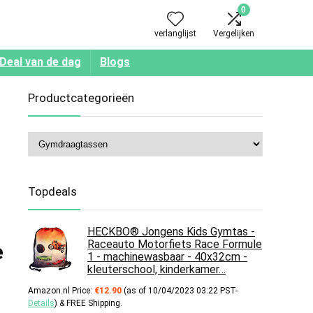
0
verlanglijst
Vergelijken
Deal van de dag
Blogs
Productcategorieën
Topdeals
HECKBO® Jongens Kids Gymtas -
Raceauto Motorfiets Race Formule
e
1 - machinewasbaar - 40x32cm -
kleuterschool, kinderkamer…
Amazon.nl Price:
€
12.90
(as of 10/04/2023 03:22 PST-
Details
)
&
FREE Shipping
.