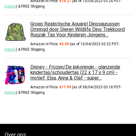
Amazon.nl Price:
€
18.27
(as of 10/04/2023 03:25 PST-
Details
)
&
FREE Shipping
.
Groep Realistische Aquarel Dinosaurussen
Omringd door Dieren Wildlife Dino Trekkoord
Rugzak Tas Voor Kinderen Jongens…
Amazon.nl Price:
€
5.99
(as of 10/04/2023 03:22 PST-
Details
)
&
FREE Shipping
.
Disney - Frozen/De ijskoningin - glanzende
kindertas/schoudertas (22 x 17 x 9 cm) -
motief: Elsa, Anna & Olaf - super…
Amazon.nl Price:
€
17.99
(as of 08/04/2023 03:18 PST-
Details
)
&
FREE Shipping
.
Over ons