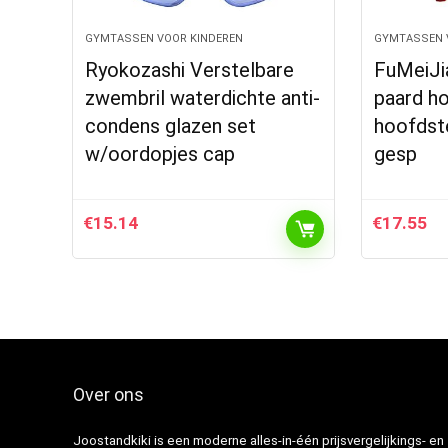
GYMTASSEN VOOR KINDEREN
GYMTASSEN 
Ryokozashi Verstelbare
FuMeiJia
zwembril waterdichte anti-
paard h
condens glazen set
hoofdste
w/oordopjes cap
gesp
€
15.14
€
17.55
Over ons
Joostandkiki is een moderne alles-in-één prijsvergelijkings- en