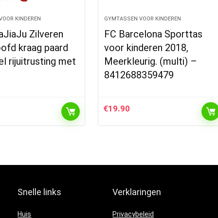
VOOR KINDEREN
GYMTASSEN VOOR KINDEREN
JiaJu Zilveren
FC Barcelona Sporttas
oofd kraag paard
voor kinderen 2018,
l rijuitrusting met
Meerkleurig. (multi) –
8412688359479
€
19.90
Snelle links
Verklaringen
Huis
Privacybeleid