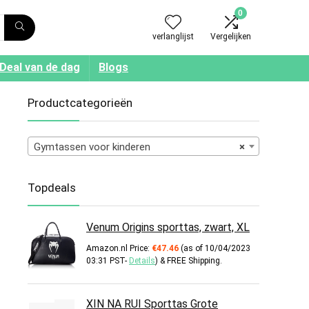
0
verlanglijst
Vergelijken
Deal van de dag
Blogs
Productcategorieën
Gymtassen voor kinderen
×
Topdeals
Venum Origins sporttas, zwart, XL
Amazon.nl Price:
€
47.46
(as of 10/04/2023
03:31 PST-
Details
)
&
FREE Shipping
.
XIN NA RUI Sporttas Grote