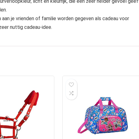
rverloopkleur, licht en kleurrijk, die een zeer helder gevoel geef
den.
 aan je vrienden of familie worden gegeven als cadeau voor
zeer nuttig cadeau-idee.