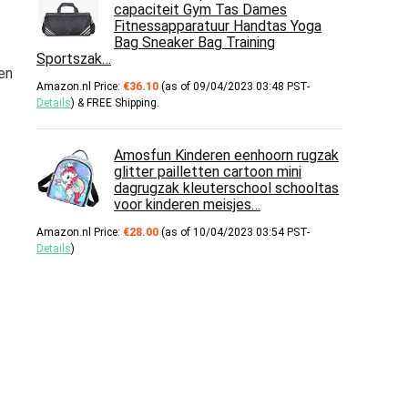
capaciteit Gym Tas Dames
Fitnessapparatuur Handtas Yoga
Bag Sneaker Bag Training
Sportszak…
en
Amazon.nl Price:
€
36.10
(as of 09/04/2023 03:48 PST-
Details
)
&
FREE Shipping
.
Amosfun Kinderen eenhoorn rugzak
glitter pailletten cartoon mini
dagrugzak kleuterschool schooltas
voor kinderen meisjes…
Amazon.nl Price:
€
28.00
(as of 10/04/2023 03:54 PST-
Details
)