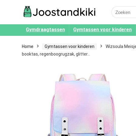
Search
for:
Gymdraagtassen
Gymtassen voor kinderen
Home
Gymtassen voor kinderen
Wizsoula Meisje
booktas, regenboogrugzak, glitter…