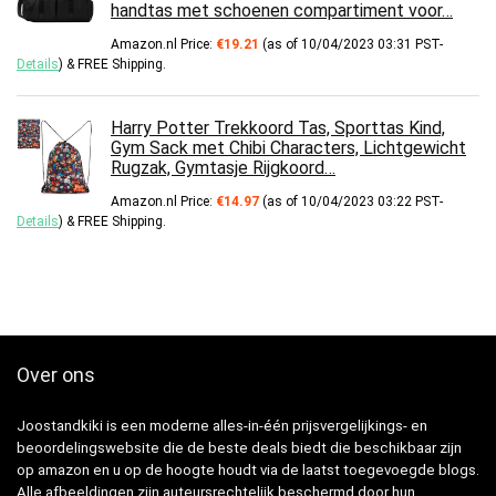
handtas met schoenen compartiment voor…
Amazon.nl Price:
€
19.21
(as of 10/04/2023 03:31 PST-
Details
)
&
FREE Shipping
.
Harry Potter Trekkoord Tas, Sporttas Kind,
Gym Sack met Chibi Characters, Lichtgewicht
Rugzak, Gymtasje Rijgkoord…
Amazon.nl Price:
€
14.97
(as of 10/04/2023 03:22 PST-
Details
)
&
FREE Shipping
.
Over ons
Joostandkiki is een moderne alles-in-één prijsvergelijkings- en
beoordelingswebsite die de beste deals biedt die beschikbaar zijn
op amazon en u op de hoogte houdt via de laatst toegevoegde blogs.
Alle afbeeldingen zijn auteursrechtelijk beschermd door hun