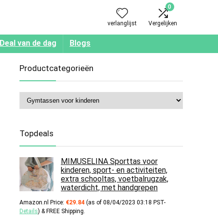
0
verlanglijst
Vergelijken
Deal van de dag
Blogs
Productcategorieën
Topdeals
MIMUSELINA Sporttas voor
kinderen, sport- en activiteiten,
extra schooltas, voetbalrugzak,
waterdicht, met handgrepen
Amazon.nl Price:
€
29.84
(as of 08/04/2023 03:18 PST-
Details
)
&
FREE Shipping
.