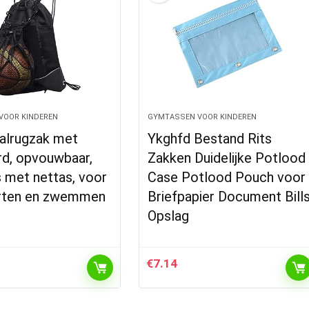
VOOR KINDEREN
GYMTASSEN VOOR KINDEREN
alrugzak met
Ykghfd Bestand Rits
rd, opvouwbaar,
Zakken Duidelijke Potlood
 met nettas, voor
Case Potlood Pouch voor
orten en zwemmen
Briefpapier Document Bill
Opslag
€
7.14