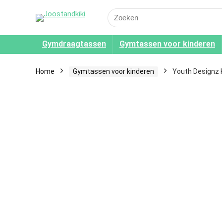
Search
for:
Gymdraagtassen
Gymtassen voor kinderen
Home
Gymtassen voor kinderen
Youth Designz 