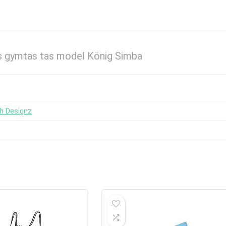
s gymtas tas model König Simba
h Designz