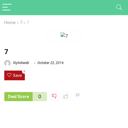
Home
»
7
»
7
7
Stylishweb
October 22, 2016
0
Save
0
Deal Score