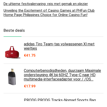
De ultieme festivalervaring: reis met gemak en plezier
Unveiling the Excitement of Casino Games at PHFun Club
Home Page Philippines Choice for Online Casino Fun!
Beste deals
adidas Tiro Team-tas volwassenen Xl met
wieltjes
€
41.75
Computerbenodigdheden, duurzaam Maximale
ondersteuning 4K bij 60HZ Type-C naar HD
multimedia-interfaceadapter voor / /OS…
€
17.99
PRODG PRODG Tracks-Nomad Sports Bag
Sporttas, 57 cm, 13,5 liter, rood (Red)