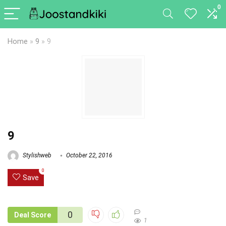
0
Home
»
9
»
9
9
Stylishweb
October 22, 2016
0
Save
0
Deal Score
1