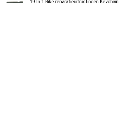
19 In 1 Bike reparatieuitrustingen Keychain
Removal Tools schroevendraaiers
bandenlichter Wrench Fiets Folding Multi…
€
14.29
Derailleurs Schijfrem, 3X10 30speed Links en
Rechts Handgrepen Fietshendels Shifter
Aluminiumlegering + Kunststof…
€
17.29
Er is geen wolk gewoon iemand anders
Computer Drstring Bapa Sport Gym Sapa
Reistas voor Kids Mannen Vrouwen
€
12.88