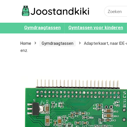
Search
for:
Gymdraagtassen
Gymtassen voor kinderen
Home
Gymdraagtassen
Adapterkaart, naar IDE-
enz.