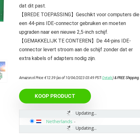
dat dit past.
【BREDE TOEPASSING】Geschikt voor computers die
een 44‑pins IDE-connector gebruiken en moeten
upgraden naar een nieuwe 2,5-inch schijf.
【GEMAKKELIJK TE CONTEREN】De 44-pins IDE-
connector levert stroom aan de schijf zonder dat er
extra kabels of adapters nodig zijn.
Amazon.nl Price:
€
12.39
(as of 10/04/2023 03:49 PST-
Details
)
&
FREE Shipping
.
KOOP PRODUCT
Updating...
Netherlands
-
Updating...