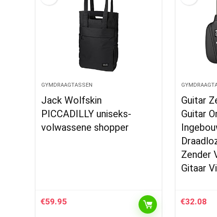
GYMDRAAGTASSEN
GYMDRAAGT
Jack Wolfskin
Guitar Z
PICCADILLY uniseks-
Guitar O
volwassene shopper
Ingebou
Draadloz
Zender 
Gitaar V
€
59.95
€
32.08