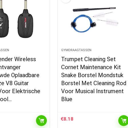
ASSEN
GYMDRAAGTASSEN
ender Wireless
Trumpet Cleaning Set
ntvanger
Cornet Maintenance Kit
wde Oplaadbare
Snake Borstel Mondstuk
e V8 Guitar
Borstel Met Cleaning Rod
Voor Elektrische
Voor Musical Instrument
iool…
Blue
€
8.18