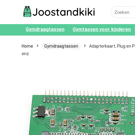
Search
for:
Gymdraagtassen
Gymtassen voor kinderen
Home
Gymdraagtassen
Adapterkaart, Plug en P
enz.