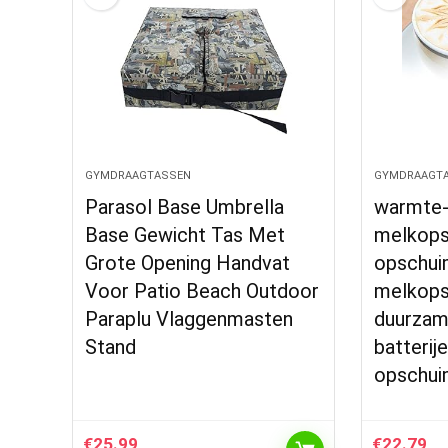
GYMDRAAGTASSEN
GYMDRAAGT
Parasol Base Umbrella
warmte-
Base Gewicht Tas Met
melkops
Grote Opening Handvat
opschu
Voor Patio Beach Outdoor
melkops
Paraplu Vlaggenmasten
duurzam
Stand
batterij
opschui
€
25.99
€
22.79