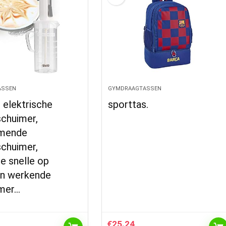
ASSEN
GYMDRAAGTASSEN
 elektrische
sporttas.
chuimer,
imende
chuimer,
e snelle op
en werkende
mer…
€
25.24