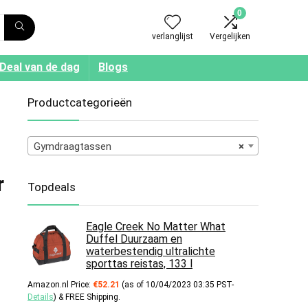
0
verlanglijst
Vergelijken
Deal van de dag
Blogs
Productcategorieën
Gymdraagtassen
×
r
Topdeals
Eagle Creek No Matter What
Duffel Duurzaam en
waterbestendig ultralichte
sporttas reistas, 133 l
Amazon.nl Price:
€
52.21
(as of 10/04/2023 03:35 PST-
Details
)
&
FREE Shipping
.