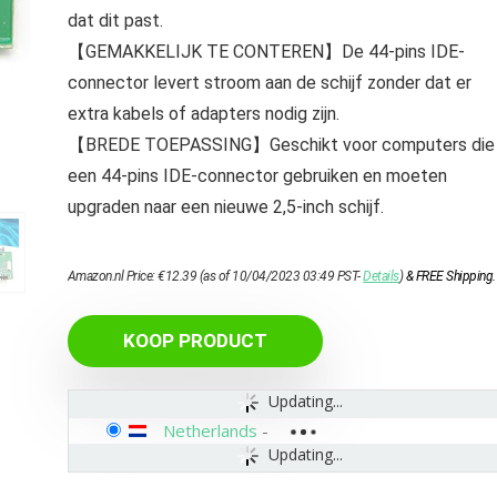
dat dit past.
【GEMAKKELIJK TE CONTEREN】De 44-pins IDE-
connector levert stroom aan de schijf zonder dat er
extra kabels of adapters nodig zijn.
【BREDE TOEPASSING】Geschikt voor computers die
een 44‑pins IDE-connector gebruiken en moeten
upgraden naar een nieuwe 2,5-inch schijf.
Amazon.nl Price:
€
12.39
(as of 10/04/2023 03:49 PST-
Details
)
&
FREE Shipping
.
KOOP PRODUCT
Updating...
Netherlands
-
Updating...